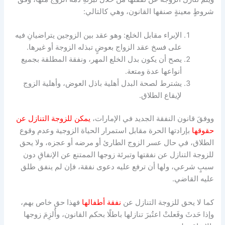
شروطٍ معينةٍ صنفها القانون، وهي كالتالي:
الإبراء مقابل الخلع: وهو عقد بين الزوجين يتراضيانِ فيه
على فسخ عقد الزواج بعوضٍ تبذله الزوجة أو غيرها.
يصح أن يكون بدل الخلع المهر، ونفقة المطلقة بجميع
أنواعها عدة ومتعة.
يشترط لصحة البدل أهلية باذل العوض، وأهلية الزوج
لإيقاع الطلاق.
ووفقَ قانون النفقة الجديد في الإمارات،
يمكن للزوجة التنازل عن
حقوقها
بإرادتها الحرة مقابل استمرار الحياة الزوجية وعدم وقوع
الطلاق، في حال عسر الزوج الطارئ أو مرضه أو عجزه، ولا يحق
للزوجة التنازل عن نفقتها وتبرئة زوجها الممتنع عن الإنفاقِ دون
سببٍ شرعي، ولها أن ترفع عليه دعوى نفقة، فإن لم ينفق طلق
عليه القاضي.
كما لا يحق للزوجة التنازل عن
نفقة أطفالها
فهذا حق خاص بهم،
وإذا حَدثَ وفَعلتْ اعتُبرَ تنازلها باطلًا بحكم القانون، وأُلزِمَ زوجها