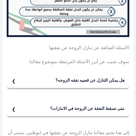
الأسئلة الشائعة عن تنازل الزوجة عن نفقتها
سوف نجيب عن أبرز الأسئلة المرتبطة بموضوع مقالنا:
هل يمكن التنازل عن قضيه نفقه الزوجه؟
نعم، يمكن للزوجة التنازل عن حقها الشخصيِّ في قضية
النفقة بإرادتها الحرة، دون إكراهٍ أو تهديد، وأن تقوم بإبراء ذمة
زوجها من النفقة وهو من الحقوق التي كفلها لها القانون.
متى تسقط النفقة عن الزوجة في الامارات؟
تسقط نفقة الزوجة إذا:
1. منعت نفسها من الزوج دون عذر شرعي.
إلى هنا نختم مقالنا تنازل الزوجة عن نفقتها في ابوظبي، نتمنى أن
2. هجرت بيت الزوجية، أو منعت الزوج من الدخول إليه دون