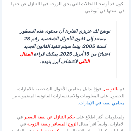
نكون قد أوضحنا الحالات التي يحق للزوجة فيها التنازل عن حقها
عذر شرعي.
في نفقتها في أبوظبي.
3. صدر حكم محكمةٍ مقيدٍ لحريتها في غير حق للزوج وجاري
تنفيذه.
4. أخلت بالتزاماتها الزوجية التي فرضها القانون.
نوضح لك عزيزي القارئ أن محتوى هذه السطور
مستند إلى قانون الأحوال الشخصية رقم 28
لسنة 2005، بينما سيتم تنفيذ القانون الجديد
اعتبارًا من 15 أبريل 2025. يمكنك قراءة
المقال
التالي
لاكتشاف أبرز بنوده.
قم
ب
التواصل
فورًا بدليل محامين الأحوال الشخصية بالامارات،
للحصول على المعلومات والاستفسارات القانونية المضمونة من
محامي نفقة في الإمارات
.
ولمعلومات أكثر اطلاع على
حكم التنازل عن نفقة الصغير
في
الامارات، وأيضاً اقرأ مقال
الزوج المسافر ونفقة الزوجة
في
الامارات، كما أنصحك بالانتقال إلى
حكم نفقة المتعة
في القانون