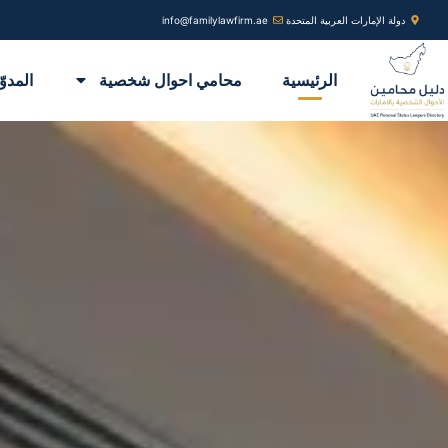
خطي
دولة الإمارات العربية المتحدة
info@familylawfirm.ae
لى
لمحتوى
الرئيسية
محامي احوال شخصية
المدوّ