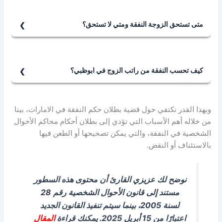
متى تستحق الزوجة النفقة ومتي لا تستحق؟
تستحق الزوجة نفقتها وفق قانون النفقة الجديد في الإمارات،
بمجرد أن تسلم نفسها ولو حكمًا لزوجها المتزوجة منه بالعقد
القانوني الصحيح، ولا تستحق النفقة في حال نشوزها أو
كيف تحسب النفقة من راتب الزوج في ابوظبي؟
شقاقِها وخروجها عن طاعة الزوج الواجبة بالقانون، أو
يراعى عند تقدير النفقة في أبوظبي ألا يزيد مجموع النفقات
تطليقها منه بسبب الضرر الواقع منها عليه، أو خلعه مقابل
المفروضة على (60%) من صافي دخل الزوج، مع مراعاة
تنازلها عن نفقتها، أو أدائها أو الإبراء منها.
وبهذا القدر نكتفي حول قضية بطلان حكم النفقة في الامارات، بينا
ديون المُنفق المعتبرة بحسب تقدير المحكمة، وتستحقُ
من خلاله أهم الأسباب التي تؤدي إلى بطلان أحكام محاكم الأحوال
الحاضنة مسكنًا ملائمًا أو أجرة مسكن، ما لم تكن تملك مسكنًا
الشخصية في النفقة، والتي يمكن تصحيحها أو الطعن فيها
خاصًا.
بالاستئناف أو النقض.
نوضح لك عزيزي القارئ أن محتوى هذه السطور
مستند إلى قانون الأحوال الشخصية رقم 28
لسنة 2005، بينما سيتم تنفيذ القانون الجديد
اعتبارًا من 15 أبريل 2025. يمكنك قراءة
المقال