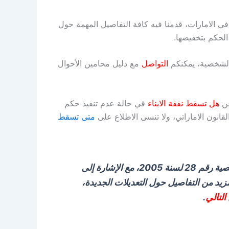
نعم، يمكن نقض حكم النفقة الصادر عن محكمة الاستئناف والمرفوض من المدعي خلال (30) يومًا، فقط إذا
500.000) خمسمائة ألف درهم، أو كانت غير مقدرة القيمة، ووفق شروطٍ
ي الامارات، قدمنا فيه كافة التفاصيل المهمة حول
لحكم بتخفيضها.
الشخصية، يمكنكم
التواصل
مع دليل محامين الأحوال
عن
هل تسقط نفقة الابناء
في حالة عدم تنفيذ حكم
قانون الاماراتي، ولا تنسى الاطلاع على
متى تسقط
ننوه إلى أن هذا المقال يستند إلى قانون الأحوال الشخصية رقم 28 لسنة 2005، مع الإشارة إلى
انون الجديد سيبدأ تنفيذه في 15 أبريل 2025. لمزيد من التفاصيل حول التعديلات الجديدة،
التالي
.