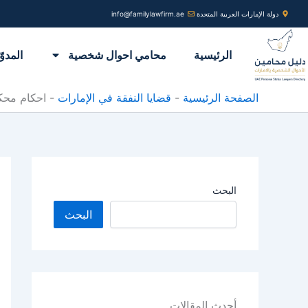
خطي
دولة الإمارات العربية المتحدة
info@familylawfirm.ae
لى
لمحتوى
الرئيسية
محامي احوال شخصية
المدوّ
الصفحة الرئيسية
-
قضايا النفقة في الإمارات
-
احكام محك
البحث
البحث
أحدث المقالات