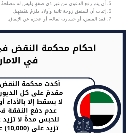
أن يتم رفع الدعوى من غير ذي صفةٍ وليس له مصلحةٌ 
إثبات أن للمنفق زوجة ثانية وأولاد ملزمٌ بنَفَقتهِمْ.
فقد المنفق، أو خسارته لماله، أو عجزه عن الإنفاق.