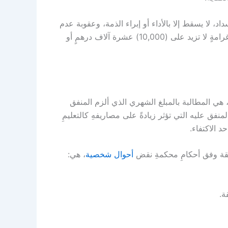
د، لا يسقط إلا بالأداء أو إبراء الذمة، وعقوبة عدم
دفع النفقة في الإمارات قد تصل للحبس مدةً لا تزيد على سنةٍ، وغرامةٍ لا تزيد على (10,000) عشرة آلاف درهمٍ أو
 هي المطالبة بالمبلغ الشهري الذي ألزم المنفق
نفق عليه التي تؤثر زيادةً على مصاريفهِ كالتعليمِ
د الاكتفاء.
فقة وفق أحكامِ محكمةِ نقض
أحوال شخصية
، هي:
ة.