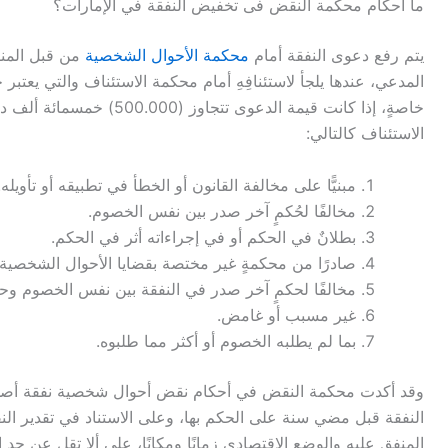
ما احكام محكمة النقض فى تخفيض النفقة في الإمارات؟
يتم رفع دعوى النفقة أمام
محكمة الأحوال الشخصية
من قبل المنف
المدعي، عندها يلجأ لاستئنافِهِ أمام محكمة الاستئناف والتي يعتبر ح
خاصةٍ، إذا كانت قيمة الدعوى
الاستئناف كالتالي:
مبنيًّا على مخالفة القانون أو الخطأ في تطبيقه أو تأويله.
مخالفًا لحُكمٍ آخر صدر بين نفس الخصوم.
بطلانٌ في الحكم أو في إجراءاته أثر في الحكم.
صادرًا من محكمةٍ غير مختصة بقضايا الأحوال الشخصية.
مخالفًا لحكمٍ آخر صدر في النفقة بين نفس الخصوم وحا
غير مسبب أو غامض.
بما لم يطلبه الخصوم أو أكثر مما طلبوه.
وقد أكدت محكمة النقض في أحكام نقض أحوال شخصية نفقة أصدرت
النفقة قبل مضي سنة على الحكم بها، وعلى الاستناد في تقدير الن
المنفق عليه والوضع الاقتصادي زمانًا ومكانًا، على ألا تقل عن حد ال