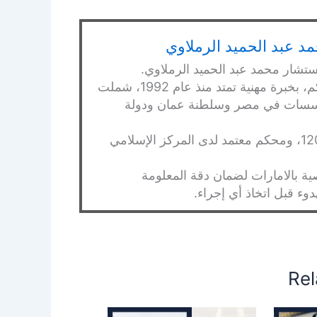
د عبد الحميد الرملاوي
ستشار محمد عبد الحميد الرملاوي.
محامي بالنقض ومستشار قانوني ومحكم، بخبرة مهنية تمتد منذ عام 1992، شملت
ومؤسسات في مصر وسلطنة عمان ودولة
مقيد بنقابة المحامين بمصر برقم 120365، ومحكم معتمد لدى المركز الإسلامي
 بالامارات لضمان دقة المعلومة
ء قبل اتخاذ أي إجراء.
Rel