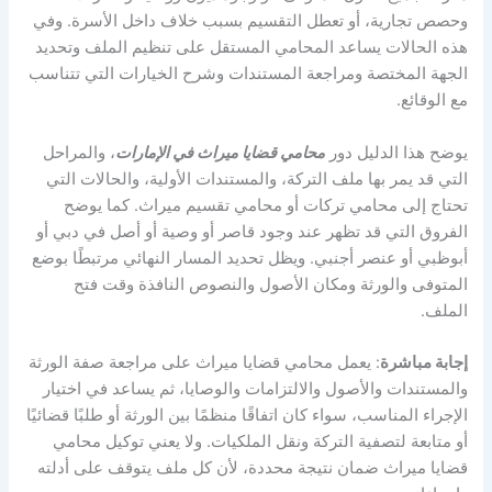
وحصص تجارية، أو تعطل التقسيم بسبب خلاف داخل الأسرة. وفي
هذه الحالات يساعد المحامي المستقل على تنظيم الملف وتحديد
الجهة المختصة ومراجعة المستندات وشرح الخيارات التي تتناسب
مع الوقائع.
يوضح هذا الدليل دور
محامي قضايا ميراث في الإمارات
، والمراحل
التي قد يمر بها ملف التركة، والمستندات الأولية، والحالات التي
تحتاج إلى محامي تركات أو محامي تقسيم ميراث. كما يوضح
الفروق التي قد تظهر عند وجود قاصر أو وصية أو أصل في دبي أو
أبوظبي أو عنصر أجنبي. ويظل تحديد المسار النهائي مرتبطًا بوضع
المتوفى والورثة ومكان الأصول والنصوص النافذة وقت فتح
الملف.
إجابة مباشرة
: يعمل محامي قضايا ميراث على مراجعة صفة الورثة
والمستندات والأصول والالتزامات والوصايا، ثم يساعد في اختيار
الإجراء المناسب، سواء كان اتفاقًا منظمًا بين الورثة أو طلبًا قضائيًا
أو متابعة لتصفية التركة ونقل الملكيات. ولا يعني توكيل محامي
قضايا ميراث ضمان نتيجة محددة، لأن كل ملف يتوقف على أدلته