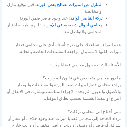
التنازل عن الميراث لصالح بعض الورثة
: قبل توقيع تنازل
أو مخالصة.
تركة القاصر الوافد
: عند وجود قاصر ضمن الورثة.
محامي أحوال شخصية في الإمارات
: لفهم طريقة اختيار
المحامي والتواصل معه.
هذه القراءة تساعدك على طرح أسئلة أدق على محامي قضايا
ميراث، لكنها لا تستبدل مراجعة المستندات الخاصة بالحالة.
الأسئلة الشائعة حول محامي قضايا ميراث
ما دور محامي متخصص في قانون المواريث؟
يراجع محامي قضايا ميراث صفة الورثة والمستندات والوصايا
والأصول والديون، ثم يحدد الإجراء المناسب ويشارك في الاتفاق أو
النزاع أو تنفيذ القسمة بحسب نطاق التوكيل.
متى أحتاج إلى محامي تركات؟
تزداد الحاجة إلى محامي قضايا ميراث عند وجود خلاف، أو عقار أو
شركة، أو قاصر، أو وصية، أو دين، أو أصل مخفي، أو وريث خارج