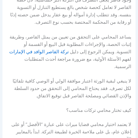
وجود قاصر يجعل التصرف في التركة أكثر حساسية، لأن حصة
القاصر لا تعامل كحصة شخص بالغ يستطيع التنازل أو التسوية
بنفسه. وقد تتطلب إدارة أمواله أو بيع عقار يدخل ضمن حصته إذنًا
أو رقابة من المحكمة المختصة بحسب نوع التصرف.
يساعد المحامي على التحقق من تعيين من يمثل القاصر، وطريقة
إثبات الحصة، والإجراءات المطلوبة قبل البيع أو القسمة أو
التسوية. ويمكن الرجوع إلى دليل
تركة القاصر الوافد في الإمارات
لفهم الأسئلة الأولية، مع ضرورة مراجعة أحدث المتطلبات
الرسمية.
لا ينبغي لبقية الورثة اعتبار موافقة الولي أو الوصي كافية تلقائيًا
لكل تصرف. فقد يحتاج المحامي إلى التحقق من حدود السلطة
والإذن القضائي ومصلحة القاصر قبل توقيع الاتفاق.
كيف تختار محامي تركات مناسب؟
لا يعتمد اختيار محامي قضايا ميراث على عبارة “الأفضل” أو على
إعلان عام، بل على ملاءمة الخبرة لطبيعة التركة. ابدأ بالمعايير