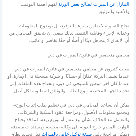
التنازل عن الميراث لصالح بعض الورثة
لفهم أهمية التوقيت
والأهلية والتوثيق.
نجاح التسوية لا يقاس بسرعة التوقيع، بل بوضوح المعلومات
وعدالة الإجراء وقابلية التنفيذ. لذلك ينبغي أن يتحقق المحامي من
أن الاتفاق لا يتجاهل دينًا أو أصلًا أو حقًا لقاصر أو غائب.
محامي متخصص في قانون الميراث في دبي
يبحث كثيرون عن محامي متخصص في قانون الميراث في دبي
عندما تشمل التركة عقارًا أو حسابًا أو شركة مسجلة في الإمارة، أو
عندما كان آخر موطن للمتوفى في دبي. وتحتاج هذه الملفات إلى
تحديد الجهة المختصة ونوع الطلب والوثائق المطلوبة لكل أصل.
يمكن أن يساعد المحامي في دبي في تنظيم طلب إثبات الورثة،
وتجميع معلومات الأصول، ومراجعة عقود الملكية والشركات،
والتعامل مع الخلاف بشأن بيع عقار أو توزيع ريعه. كما قد يحتاج
الوارث المقيم خارج الدولة إلى وكالة صحيحة ومستندات مصدقة،
ويمكن مراجعة دليل
صيغة توكيل خاص بالميراث
قبل تحديد نطاق