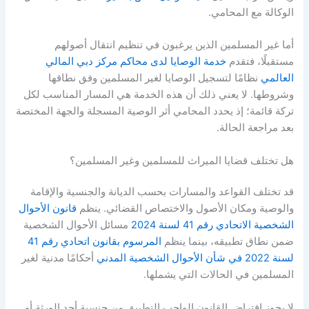
الوكالة مع المحامي.
أما غير المسلمين الذين يرغبون في تنظيم انتقال أصولهم
مستقبلًا، فتقدم
خدمة الوصايا لدى محاكم مركز دبي المالي
العالمي
نظامًا لتسجيل الوصايا لغير المسلمين وفق نطاقها
وشروطها. لا يعني ذلك أن هذه الخدمة هي المسار المناسب لكل
تركة قائمة؛ إذ يحدد المحامي أثر الوصية المسجلة والجهة المختصة
بعد مراجعة الحالة.
هل تختلف قضايا الميراث للمسلمين وغير المسلمين؟
قد تختلف القواعد والمسارات بحسب الديانة والجنسية والإقامة
والوصية ومكان الأصول والاختصاص القضائي. ينظم
قانون الأحوال
الشخصية الاتحادي رقم 41 لسنة 2024
مسائل الأحوال الشخصية
ضمن نطاق تطبيقه، بينما ينظم
المرسوم بقانون اتحادي رقم 41
لسنة 2022 في شأن الأحوال الشخصية المدني
أحكامًا مدنية لغير
المسلمين في الحالات التي يشملها.
لا يجوز افتراض القانون الواجب التطبيق من جنسية أحد الورثة أو