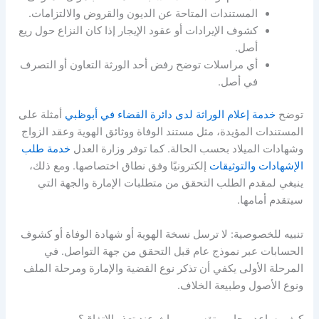
المستندات المتاحة عن الديون والقروض والالتزامات.
كشوف الإيرادات أو عقود الإيجار إذا كان النزاع حول ريع
أصل.
أي مراسلات توضح رفض أحد الورثة التعاون أو التصرف
في أصل.
توضح
خدمة إعلام الوراثة لدى دائرة القضاء في أبوظبي
أمثلة على
المستندات المؤيدة، مثل مستند الوفاة ووثائق الهوية وعقد الزواج
وشهادات الميلاد بحسب الحالة. كما توفر وزارة العدل
خدمة طلب
الإشهادات والتوثيقات
إلكترونيًا وفق نطاق اختصاصها. ومع ذلك،
ينبغي لمقدم الطلب التحقق من متطلبات الإمارة والجهة التي
سيتقدم أمامها.
تنبيه للخصوصية: لا ترسل نسخة الهوية أو شهادة الوفاة أو كشوف
الحسابات عبر نموذج عام قبل التحقق من جهة التواصل. في
المرحلة الأولى يكفي أن تذكر نوع القضية والإمارة ومرحلة الملف
ونوع الأصول وطبيعة الخلاف.
كيف يساعد محامي تقسيم ميراث عند تعذر الاتفاق؟