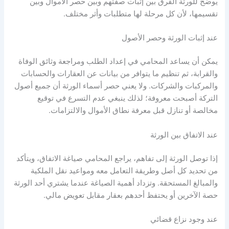
يوضح للورثة الفرق بين إثبات صفتهم وبين حصر الأموال وبين
تقسيمها، لأن كل مرحلة لها متطلبات وأثر مختلف.
عند إثبات الورثة وحصر الأصول
يمكن أن يساعد المحامي في إعداد الطلب ومراجعة وثائق الوفاة
والقرابة، ثم تنظيم ما يتوافر من بيانات عن العقارات والحسابات
والمركبات والشركات. ولا يعني حصر أسماء الورثة أن جميع أصول
التركة أصبحت معروفة؛ لذلك ينبغي عدم التسرع في توقيع
مخالصة أو تنازل قبل معرفة نطاق الأموال والالتزامات.
عند الاتفاق بين الورثة
إذا توصل الورثة إلى تفاهم، يراجع المحامي صياغة الاتفاق، ويتأكد
من تحديد كل أصل وطريقة التعامل معه ومواعيد نقل الملكية
والمبالغ المستحقة. وتزداد أهمية الصياغة عندما يشتري أحد الورثة
حصة الآخرين أو يحتفظ أحدهم بعقار مقابل تعويض مالي.
عند وجود نزاع قضائي