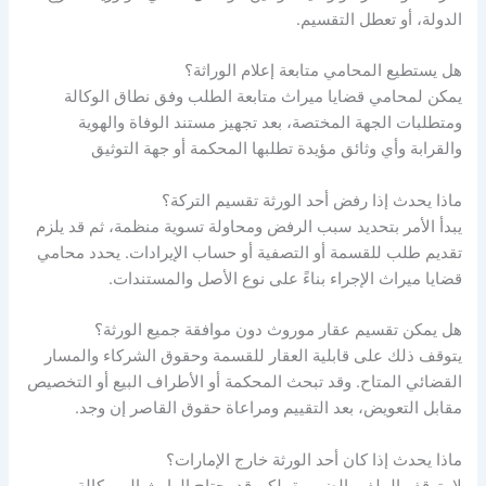
الدولة، أو تعطل التقسيم.
هل يستطيع المحامي متابعة إعلام الوراثة؟
يمكن لمحامي قضايا ميراث متابعة الطلب وفق نطاق الوكالة
ومتطلبات الجهة المختصة، بعد تجهيز مستند الوفاة والهوية
والقرابة وأي وثائق مؤيدة تطلبها المحكمة أو جهة التوثيق
ماذا يحدث إذا رفض أحد الورثة تقسيم التركة؟
يبدأ الأمر بتحديد سبب الرفض ومحاولة تسوية منظمة، ثم قد يلزم
تقديم طلب للقسمة أو التصفية أو حساب الإيرادات. يحدد محامي
قضايا ميراث الإجراء بناءً على نوع الأصل والمستندات.
هل يمكن تقسيم عقار موروث دون موافقة جميع الورثة؟
يتوقف ذلك على قابلية العقار للقسمة وحقوق الشركاء والمسار
القضائي المتاح. وقد تبحث المحكمة أو الأطراف البيع أو التخصيص
مقابل التعويض، بعد التقييم ومراعاة حقوق القاصر إن وجد.
ماذا يحدث إذا كان أحد الورثة خارج الإمارات؟
لا يتوقف الملف بالضرورة، لكن قد يحتاج الوارث إلى وكالة