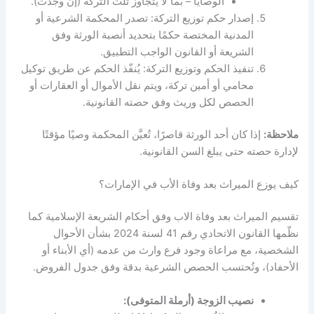
الوصايا – بما لا يتجاوز ثلث التركة (إن وجدت).
إصدار حكم توزيع التركة: تصدر المحكمة الشرعية أو
المدنية المختصة حكمًا بتحديد أنصبة الورثة وفق
الشريعة أو القانون الواجب التطبيق.
تنفيذ الحكم وتوزيع التركة: يُنفّذ الحكم عن طريق توكيل
محامي أو أمين تركة، ويتم نقل الأموال أو العقارات أو
الحصص لكل وريث وفق حصته القانونية.
ملاحظة:
إذا كان أحد الورثة قاصرًا، تُعيَّن المحكمة وصيًا مؤقتًا
لإدارة حصته حتى يبلغ السن القانونية.
كيف يوزع الميراث بعد وفاة الأب في الإمارات؟
تقسيم الميراث بعد وفاة الاب وفق أحكام الشريعة الإسلامية كما
نظّمها القانون الاتحادي رقم 41 لسنة 2024 بشأن الأحوال
الشخصية، مع مراعاة وجود فرع وارث من عدمه (أي الأبناء أو
الأحفاد)، وتُحتسب الحصص الشرعية بدقة وفق جدول الفروض.
نصيب الزوجة (أرملة المتوفى):