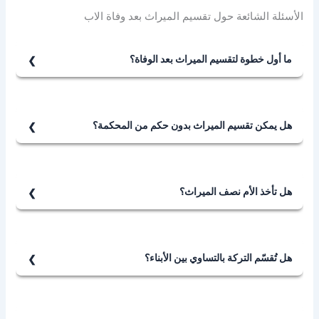
الأسئلة الشائعة حول تقسيم الميراث بعد وفاة الاب
ما أول خطوة لتقسيم الميراث بعد الوفاة؟
أول خطوة لتقسيم الميراث بعد الوفاة هي الحصول على
شهادة وفاة ثم التقدّم بطلب إشهاد وراثة من المحكمة
الشرعية المختصة.
هل يمكن تقسيم الميراث بدون حكم من المحكمة؟
نعم، يمكن تقسيم الميراث بدون حكم من المحكمة حيث
يمكن للورثة الاتفاق على قسمة التراضي أو التخارج ودياً.
هل تأخذ الأم نصف الميراث؟
لا، تحصل الأم على السُدس أو الثُلث حسب وجود فرع وارث،
أما الباقي فيوزع بين الأبناء.
هل تُقسّم التركة بالتساوي بين الأبناء؟
لا، تُقسَّم وفقًا للقاعدة الشرعية: للذكر مثل حظ الأنثيين، ما
لم يُتّفق على خلاف ذلك وديًا وبموافقة الجميع.