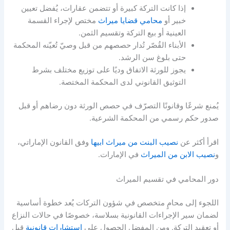
إذا كانت التركة كبيرة أو تتضمن عقارات، يُفضل تعيين
خبير أو
محامي قضايا ميراث
مختص لإجراء القسمة
العينية أو بيع التركة وتقسيم الثمن.
الأبناء القُصّر تُدار حصصهم من قبل وصيّ تُعيّنه المحكمة
حتى بلوغ سن الرشد.
يجوز للورثة الاتفاق وديًا على توزيع مختلف بشرط
التوثيق القانوني لدى المحكمة المختصة.
يُمنع شرعًا وقانونًا التصرّف في حصص الورثة دون رضاهم أو قبل
صدور حكم رسمي من المحكمة الشرعية.
اقرأ أكثر عن
نصيب البنت من ميراث ابيها
وفق القانون الإماراتي،
و
نصيب الابن من الميراث
في الإمارات.
دور المحامي في تقسيم الميراث
اللجوء إلى محامٍ متخصص في شؤون التركات يُعد خطوة أساسية
لضمان سير الإجراءات القانونية بسلاسة، خصوصًا في حالات النزاع
أو تعقيد التركة. ومن المفضل الحصول على
استشارات قانونية
قبل