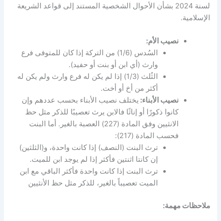
لسنة 2024 بشأن الأحوال الشخصية المستند إلى قواعد الشريعة
الإسلامية.
نصيب الأم:
السُدس (1/6) من التركة إذا كان للمتوفى فرع
وارث (أي ابن أو بنت أو حفيد).
الثُلث (1/3) إذا لم يكن له فرع وارث ولم يكن له
أكثر من أخ أو أخت.
نصيب الأبناء:
يختلف نصيب الأبناء بحسب عددهم وإن
كانوا ذكورًا أو إناثًا فالابن يرث تعصيبًا للذكر مثل حظ
الانثيين وفق المادة (227) العصبة بالغير. أما البنت
فحسب المادة (217):
ترث البنت (النصف) إذا كانت واحدة، و(الثلثين)
إن كانتا اثنتين فأكثر إذا لم يوجد ابن للميت.
ترث البنت إذا كانت واحدة فأكثر الباقي مع ابن
الميت تعصيباً بالغير، للذكر مثل حظ الأنثيين
ملاحظات مهمة: