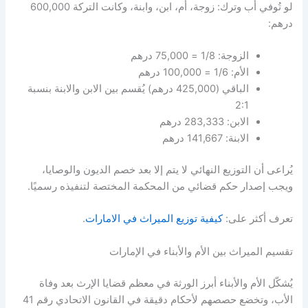
لو تُوفي أب وترك: زوجة، أم، ابن، وابنة، وكانت التركة 600,000
درهم:
الزوجة: 1/8 = 75,000 درهم
الأم: 1/6 = 100,000 درهم
الباقي (425,000 درهم) يُقسم بين الابن والابنة بنسبة
2:1
الابن: 283,333 درهم
الابنة: 141,667 درهم
يُراعى أن التوزيع النهائي لا يتم إلا بعد خصم الديون والوصايا،
ويجب إصدار حكم قضائي من المحكمة المختصة لتنفيذه رسميًا.
تعرف أكثر على:
كيفية توزيع الميراث في الامارات
.
تقسيم الميراث بين الأم والأبناء في الإمارات
يُشكّل الأم والأبناء أبرز الورثة في معظم قضايا الإرث بعد وفاة
الأب، وتخضع حصصهم لأحكام دقيقة في القانون الاتحادي رقم 41