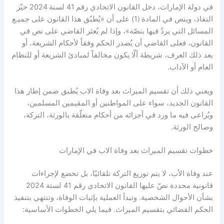
في دولة الإمارات، دخل القانون الاتحادي رقم 41 لسنة 2024 حيّز
النفاذ، وينص في المادة (1) على أن «يُطبّق هذا القانون على جميـع
المسائل التي يردُ فيها بنصّه»، وإذا لم يُعثر القاضي على نص في
القانون، فعلى القاضي أن يُصدر الحكم وفقاً لأحكام الشريعة، أو
بعد ذلك العرف، شريطة ألّا يكون مخالفاً لمبادئ الشريعة أو للنظام
العام أو الآداب.
ويعني ذلك أن تقسيم الميراث بعد وفاة الاب يُطبق ضمن إطار هذا
القانون الجديد، سواء على المواطنين أو المقيمين المسلمين،
ويُراعى فيه ما ورد في أجزائه من أحكام متعلّقة بالورثة، التركة،
وصالح الورثة.
خطوات تقسيم الميراث بعد وفاة الاب في الإمارات
عند وفاة الأب، لا يتم توزيع التركة تلقائيًا، بل تخضع لإجراءات
قانونية محددة نصّ عليها القانون الاتحادي رقم 41 لسنة 2024
بشأن الأحوال الشخصية. وتبدأ العملية بإثبات الوفاة، وتنتهي بتنفيذ
الحكم القضائي بتقسيم الميراث. فيما يلي الخطوات الأساسية: