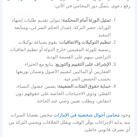
رفع دعوى.
يتمثّل دور المحامي في الآتي:
تمثيل الورثة أمام المحكمة:
يتولى تقديم طلبات إشهاد
الوراثة، حصر التركة، إصدار الحكم الشرعي، ومتابعة
التنفيذ.
تنظيم التوكيلات والاتفاقيات:
يقوم بصياغة توكيلات
رسمية للورثة المقيمين خارج الدولة أو تنظيم اتفاقيات
التراضي بينهم على القسمة الودية.
الإشراف على التقييم والتوزيع:
يتابع مع الخبراء
العقاريين أو الماليين لتقييم الأصول وضمان توزيعها
بحسب الحصص الشرعية.
حماية حقوق الفئات الضعيفة:
يضمن حصول النساء،
القصّر، وذوي الاحتياجات الخاصة على حقوقهم دون
انتقاص، ويطلب تعيين وصي عند الحاجة.
وجود
محامي أحوال شخصية في الإمارات
مختص بقضايا الميراث
منذ بداية الإجراءات يوفّر الوقت ويقلل الخلافات ويحمي التركة من
أي تصرف قانوني خاطئ.