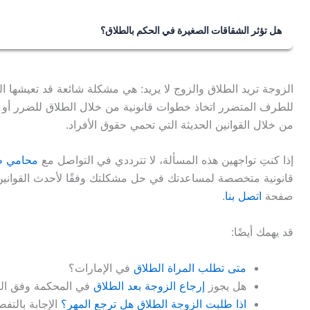
الحضانة إذا كانت مؤهلة لذلك.
هل تؤثر الشقاقات الصغيرة في الحكم بالطلاق؟
لا، لا يتم الحكم بالطلاق بسبب الشقاق البسيط، بل يجب أن يك
الحياة الزوجية.
الزوجة تريد الطلاق والزوج لا يريد: هي مشكلة شائعة قد تعيشها ا
للطرف المتضرر اتخاذ خطوات قانونية من خلال الطلاق للضرر أو
من خلال القوانين الحديثة التي تحمي حقوق الأفراد.
إذا كنتِ تواجهين هذه المسألة، لا تترددي في التواصل مع
محامي ط
قانونية متخصصة لمساعدتك في حل مشكلتك وفقًا لأحدث القوانين 
صفحة
اتصل بنا
.
قد يهمك أيضًا:
متى تطلب المراة الطلاق
في الإمارات؟
هل يجوز
إرجاع الزوجة بعد الطلاق
في المحكمة وفق القانون
اذا طلبت الزوجة الطلاق هل ترجع المهر؟
الإجابة بالت