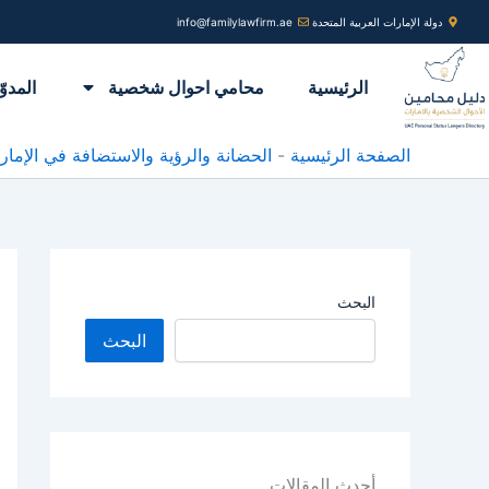
خطي
دولة الإمارات العربية المتحدة
info@familylawfirm.ae
لى
لمحتوى
الرئيسية
محامي احوال شخصية
المدوّ
الصفحة الرئيسية
-
الحضانة والرؤية والاستضافة في الإمار
البحث
البحث
أحدث المقالات