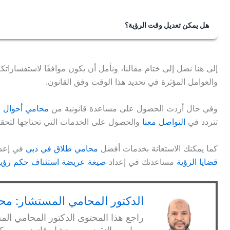
الرؤية، لكن مدتها لا تتجاوز نصف ساعة، لمرة واحدة لكل شهر
هل يمكن تعديل وقت الرؤية؟
نعم، يمكن تعديل وقت الرؤية الوارد في السند التنفيذي إما بال
يكون قراره مسببًا ببيان الحاجة لإجراء التعديل، بما يحقق مصل
إلى هنا نصل إلى ختام مقالنا، ونأمل أن يكون موافقًا لاستفسارا
والعوامل المؤثرة في تحديد هذا الوقت وفق القانون.
وفي حال أردت الحصول على مساعدة قانونية من
محامي أحوال 
تتردد في
التواصل معنا
والحصول على الخدمات التي تحتاجها لتحقي
كما يمكنك الاستعانة بخدمات أفضل
محامي طلاق في دبي
في إعد
قضايا الرؤية
مساعدتك في إعداد
صيغة عريضة استئناف حكم رؤية
الدكتور المحامي المستشار: محم
راجع هذا المحتوى الدكتور المحامي الم