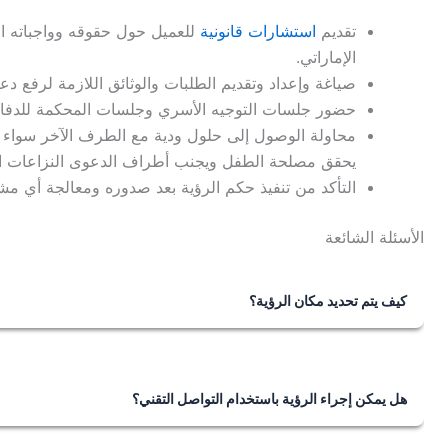
تقديم
استشارات قانونية
للعميل حول حقوقه وواجباته الم
الإماراتي.
صياغة وإعداد وتقديم الطلبات والوثائق اللازمة لرفع د
حضور جلسات التوجيه الأسري وجلسات المحكمة للدفاع
محاولة الوصول إلى حلول ودية مع الطرف الآخر سواء 
يحقق مصلحة الطفل ويجنب أطراف الدعوى النزاعات ال
التأكد من تنفيذ حكم الرؤية بعد صدوره ومعالجة أي مشك
الأسئلة الشائعة
كيف يتم تحديد مكان الرؤية؟
يتم تحديد مكان الرؤية بناءً على ظروف الأطراف وعمر المحضو
مركز الرؤية الأقرب للمكان الذي يقيم فيه المحضون، أو يتم ا
هل يمكن إجراء الرؤية باستخدام التواصل التقني؟
نعم، يمكن إجراء الرؤية باستخدام التواصل التقني ويتم تحديد