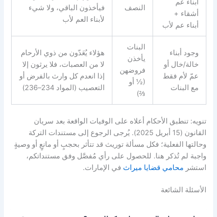
أبناء عم
النصف
فيأخذون الباقي، ولا شيء
أشقاء +
لأبناء العم لأب
أبناء عم لأب
البنات
وجود أبناء
هؤلاء يُعَدّون من ذوي الأرحام
يأخذن
خالة/خال أو
لا من العصبات، فلا يرثون إلا
فروضهن
عمّ لأم فقط
إذا انعدم كل وارث بالفرض أو
(½ أو
مع البنات
التعصيب (المواد 234–236)
⅔)
تنويه: تنطبق الأحكام أعلاه على الوفيات الواقعة بعد سريان
القانون (15 أبريل 2025). يُرجى الرجوع إلى مستندات التركة
وحالتها الفعلية؛ فكل مسألة توريث قد تتأثر بحجبٍ أو مانعٍ أو وصيةٍ
واجبة لم تُذكر هنا. للحصول على رأي مُفصَّل وفق مستنداتكم،
استشر
محامي قضايا ميراث
في الإمارات.
الأسئلة الشائعة