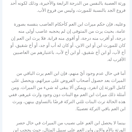
ورثة العصبة بالنفس من الدرجة الرابعة والأخيرة، وذلك لكونه أحد
فروع الجد بالنسبة للمورث، وليس من فروع الأب.
وعليه، فإن حكم ميراث ابن العم كأحكام العاصب بنفسه بصورة
عامة، بحيث يرث من المتوفى إن لم يحجبه عاصب أولى منه
درجة، أو أقرب منه درجة، أو أقوى منه قرابة. فلا يرث ابن العم إن
كان للمورث ابن أو ابن الابن، أو كان له أب أو جد، أو أخ شقيق، أو
أخ لأب، أو ابن أخ شقيق، أو ابن أخ لأب، باعتبارهم من العاصبين
الأقرب له.
أما في حال عدم وجود أيّ منهم، فإن ابن العم يرث الباقي من
الميراث بعد حصول أصحاب الفروض على ميراثهم، ويحصل على
كامل الورثة إن انفرد، ويمكن ألا يبقى له شيء من الميراث. ومن
أمثلة ذلك ميراث ابن العم مع البنات دون وجود وارث غيرهم، ففي
هذه الحالة ترث البنات ثلثي التركة فرضًا بالتساوي بينهن، ويرث
ابن العم باقي التركة تعصيبًا.
بينما لا يحصل ابن العم على نصيب من الميراث في حال حصر
الورثة بالأم والابن وابن العم على سبيل المثال، حيث يحجب ابن