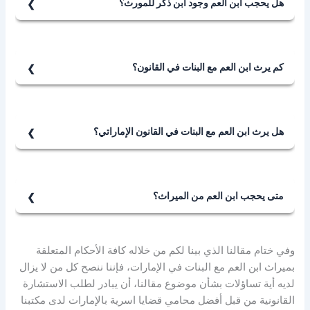
هل يحجب ابن العم وجود ابن ذكر للمورث؟
نعم، بمجرد وجود الفرع الوارث الذكر أي الابن الذكر للمورث،
فإن ذلك سيؤدي إلى حجب أبناء العم كلياً من الميراث.
كم يرث ابن العم مع البنات في القانون؟
يرث ابن العم مع البنات في القانون ما يتبقى من الميراث بعد
حصول بنات المورث على حصتهن فرضًا، فإن كانت ابنة
واحدة حصلت على النصف فرضًا وحصل هو على النصف
هل يرث ابن العم مع البنات في القانون الإماراتي؟
الآخر، وإن كن ابنتين فأكثر حصلن على ثلثي التركة وحصل هو
نعم، يرث ابن العم مع البنات في القانون الإماراتي إذا لم
على الثلث الباقي تعصيبًا.
يحجبه من الميراث أحد العاصبين بالنفس، فيكون شرط
ميراث ابن العم مع البنات عدم وجود عاصب بالنفس أولى
متى يحجب ابن العم من الميراث؟
منه.
يحجب ابن العم من الميراث عند وجود وارث آخر أحق به منه،
كأن يوجد وارث أولى منه درجة، أو أقرب منه درجة، أو أقوى
وفي ختام مقالنا الذي بينا لكم من خلاله كافة الأحكام المتعلقة
منه قرابة.
بميراث ابن العم مع البنات في الإمارات، فإننا ننصح كل من لا يزال
لديه أية تساؤلات بشأن موضوع مقالنا، أن يبادر لطلب الاستشارة
القانونية من قبل أفضل محامي قضايا اسرية بالإمارات لدى مكتبنا