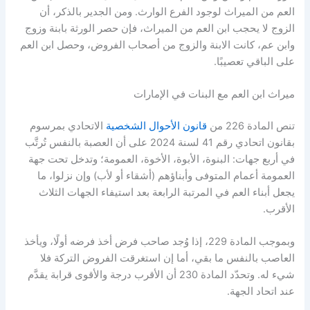
العم من الميراث لوجود الفرع الوارث. ومن الجدير بالذكر، أن
الزوج لا يحجب ابن العم من الميراث، فإن حصر الورثة بابنة وزوج
وابن عم، كانت الابنة والزوج من أصحاب الفروض، وحصل ابن العم
على الباقي تعصيبًا.
ميراث ابن العم مع البنات في الإمارات
تنص المادة 226 من
قانون الأحوال الشخصية
الاتحادي بمرسوم
بقانون اتحادي رقم 41 لسنة 2024 على أن العصبة بالنفس تُرتَّب
في أربع جهات: البنوة، الأبوة، الأخوة، العمومة؛ وتدخل تحت جهة
العمومة أعمام المتوفى وأبناؤهم (أشقاء أو لأب) وإن نزلوا، ما
يجعل أبناء العم في المرتبة الرابعة بعد استيفاء الجهات الثلاث
الأقرب.
وبموجب المادة 229، إذا وُجد صاحب فرض أخذ فرضه أولًا، ويأخذ
العاصب بالنفس ما بقي، أما إن استغرقت الفروض التركة فلا
شيء له. وتحدّد المادة 230 أن الأقرب درجة والأقوى قرابة يقدَّم
عند اتحاد الجهة.