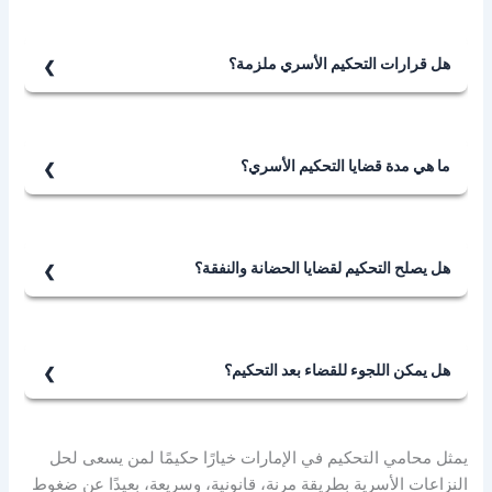
التحكيم في الأحوال الشخصية هو اتفاق الأطراف على حل
النزاع (كالطلاق أو النفقة) خارج المحكمة، بواسطة محكم
محايد يُصدر قرارًا ملزمًا للطرفين.
هل قرارات التحكيم الأسري ملزمة؟
نعم، إذا تم توثيقها في المحكمة الشرعية أو المدنية، تصبح
قرارات التحكيم ملزمة قانونًا.
ما هي مدة قضايا التحكيم الأسري؟
تختلف مدة قضايا التحكيم الأسري حسب تعقيد النزاع، لكنها
غالبًا ما تُحسم في أقل من شهر.
هل يصلح التحكيم لقضايا الحضانة والنفقة؟
نعم، خاصة إذا اتفق الطرفان على احترام مصلحة الطفل، وتم
اعتماد الاتفاق قضائيًا.
هل يمكن اللجوء للقضاء بعد التحكيم؟
في حالات نادرة، يمكن الطعن في قرارات التحكيم إذا خالفت
القانون أو تضمنت غشًا أو إخلالًا بالإجراءات.
يمثل محامي التحكيم في الإمارات خيارًا حكيمًا لمن يسعى لحل
النزاعات الأسرية بطريقة مرنة، قانونية، وسريعة، بعيدًا عن ضغوط