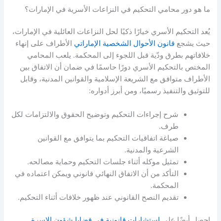
ما هو دور محامي التحكيم في النزاعات الأسرية في الإمارات؟
يُعد التحكيم الأسري خيارًا ذكيًا لحل النزاعات العائلية في الإمارات،
حيث يشجع
قانون الأحوال الشخصية الإماراتي
الأطراف على إنهاء
خلافاتهم بطرق ودّية قبل اللجوء إلى المحكمة. يلعب المحامي
المختص بالتحكيم الأسري دورًا حاسمًا في ضمان أن الاتفاق بين
الأطراف متوافق مع الشريعة الإسلامية والقوانين المدنية، وقابل
للتوثيق والتنفيذ رسميًا، ومن أبرز أدواره:
شرح إجراءات التحكيم وتوضيح الحقوق والالتزامات لكل
طرف.
صياغة اتفاقيات التحكيم بما يتوافق مع القوانين
الشرعية والمدنية.
تمثيل موكله أثناء جلسات التحكيم وحماية مصالحه.
التأكد من أن الاتفاق النهائي قانوني ويمكن اعتماده في
المحكمة.
تقديم النصح القانوني عند ظهور خلافات أثناء التحكيم.
احصل أيضًا على
استشارات قانونية في قضايا شؤون الاسرة