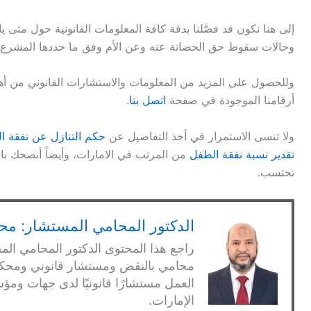
4. ارتكابه جريمة.
إلا إذا قدرت المحكمة خلاف ذلك لمصلحة المحضون.
5. فقدانه الأهلية.
إلى هنا نكون قد فصَّلنا بدقة كافة المعلومات القانونية حول متى 
6. منع المحضون عن أمه، أو السفر به دون إذنها.
وحالات سقوط حق الحضانة عنه وعن الأم وفق ما حددها المشرع ف
7. تعرضه لمرض خطير معدّ.
وللحصول على المزيد من المعلومات والاستشارات القانوني من أه
أرقامنا الموجودة في صفحة
اتصل بنا
.
ولا تنسى الاستمرار في أخذ التفاصيل عن
حكم التنازل عن نفقة ا
تقدير نسبة نفقة الطفل
من المرتب في الامارات، وأيضاً أنصحك با
تحتسب.
الدكتور المحامي المستشار: محم
راجع هذا المحتوى الدكتور المحامي الم
العمل مستشارًا قانونيًا لدى جهات 
الإمارات.