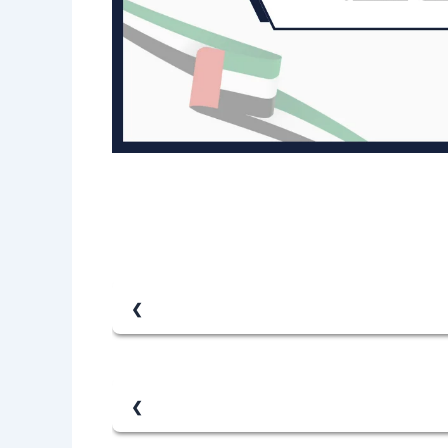
جل أجنبي محرم على الطفل المحضون ودخلَ بها،