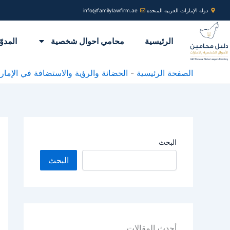
خطي
دولة الإمارات العربية المتحدة
info@familylawfirm.ae
لى
لمحتوى
الرئيسية
محامي احوال شخصية
المدوّ
الصفحة الرئيسية
-
الحضانة والرؤية والاستضافة في الإمار
البحث
البحث
أحدث المقالات