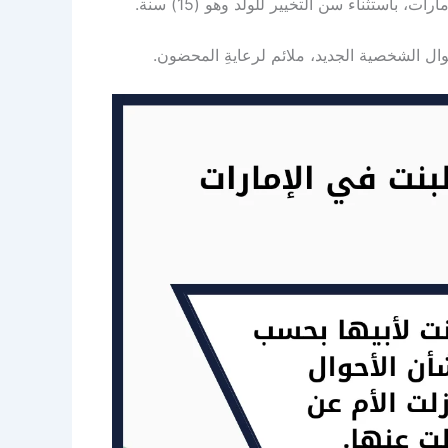
باستثناء سن التخيير للولد وهو (15) سنة.
وال الشخصية الجديد، ملائم لرعايةِ المحضون.