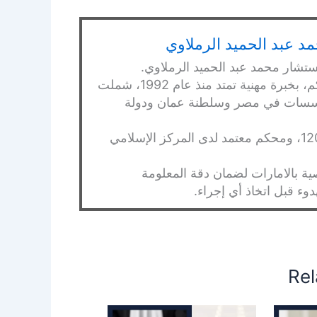
د عبد الحميد الرملاوي
ستشار محمد عبد الحميد الرملاوي.
محامي بالنقض ومستشار قانوني ومحكم، بخبرة مهنية تمتد منذ عام 1992، شملت
ومؤسسات في مصر وسلطنة عمان ودولة
مقيد بنقابة المحامين بمصر برقم 120365، ومحكم معتمد لدى المركز الإسلامي
 بالامارات لضمان دقة المعلومة
ء قبل اتخاذ أي إجراء.
Rel