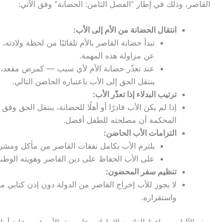
القاصر، وذلك في إطار “الفصل الثامن: الحضانة” وفق الآتي:
انتقال الحضانة من الأم إلى الأب:
تبدأ حضانة القاصر بالأم تلقائيًا من لحظة ولادته،
عن مزاولة هذه المهمة.
عند تعذّر حضانة الأم لأي سبب — كمرض مقعد، 
ينتقل الحق إلى الأب باعتباره الحاضن التالي.
ترتيب البدلاء إذا تعذّر الأب:
إذا لم يكن الأب قادرًا أو أهلًا للحضانة، ينتقل الحق وفق 
المحكمة أن مصلحته للطفل أفضل.
التزامات الأب الحاضن:
يلتزم الأب بكامل نفقات القاصر من مأكل ومشر
على الأب الحفاظ على دين القاصر وهويته الوطن
تنظيم سفر المحضون:
لا يجوز للأب إخراج القاصر من الدولة دون إذن كتابي م
واستقراره.
بهذه الآليات، يحافظ القانون الإماراتي على حق الأب في رعاية أ