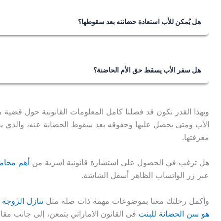
1. حق رؤية المحضون وزيارته في زمان ومكان تحدده المحكمة.
2. عدم السفر بالمحضون دون إذن خطي منه.
هل يُمكن للأب استعادة حضانته بعد سقوطها؟
3. حق استرجاع حضانة أولاده فور زوال سبب سقوطها عنه.
نعم، يمكن للأب استعادة حضانته بعد سقوطها بمجرد زوال السب
الحضانة، بعد تقديم طلب للمحكمة يثبت ذلك.
هل سفر الأب يسقط حق الأم الحاضنة؟
كلا، إذا كان سفر الأب إلى بلد غير بلد الأم والمَحضونين بقصد ال
تسمح رؤية المحضون والعودة في اليوم نفسه بوسائل النقل العاد
وبهذا القدر نكون قد فصلنا كامل المعلومات القانونية حول قضية
الأب ومتى يحصل عليها وحقوقه بعد سقوط الحضانة عنه، والذي ي
معرفتها.
هل ترغب في الحصول على استشارة قانونية اسرية من
أهم محام
عبر زر الواتساب الظاهر أسفل الشاشة.
وأكمل رحلتك معنا بموضوعات مهمة ذات صلة مثل
تنازل الزوجة 
هو سن الحضانة للبنت
فى القانون الاماراتي بتمعن، إلى جانب مق