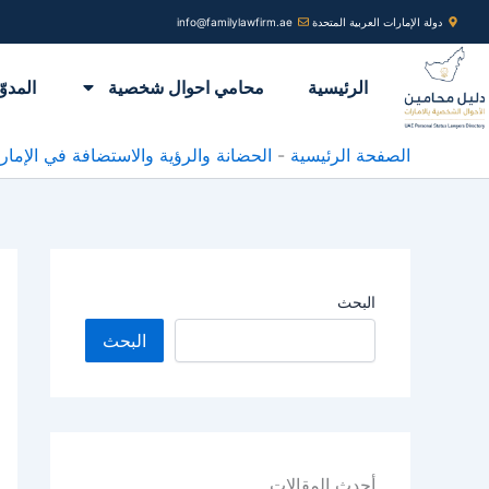
خطي
دولة الإمارات العربية المتحدة
info@familylawfirm.ae
لى
لمحتوى
الرئيسية
محامي احوال شخصية
المدوّ
الصفحة الرئيسية
-
الحضانة والرؤية والاستضافة في الإمار
البحث
البحث
أحدث المقالات