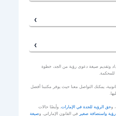
توفى أو غائب، حيث يتيح القانون لأقارب
دعاوى الأسرة، وقيدها إلكترونيًا وفق المعمول
ام وقواعد الرؤية، كأن يعرض المحضون للخطر، أو
القانونية.
عداد وتقديم صيغة دعوى رؤية من الجد، خطوة
للمحكمة.
ونية، يمكنك التواصل معنا حيث يوفر مكتبنا أفضل
ها.
 و
حق الرؤية للجدة في الإمارات
. وأيضًا حالات
رؤية واستضافة صغير
فى القانون الإماراتى. و
صيغة