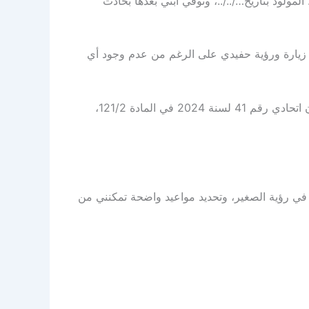
مولود بتاريخ…/../..، وتوفي ابني بعدها بحادث
ن زيارة ورؤية حفيدي على الرغم من عدم وجود أي
المرسوم بقانون اتحادي رقم 41 لسنة 2024 في المادة 121/2،
في رؤية الصغير، وتحديد مواعيد واضحة تمكنني من