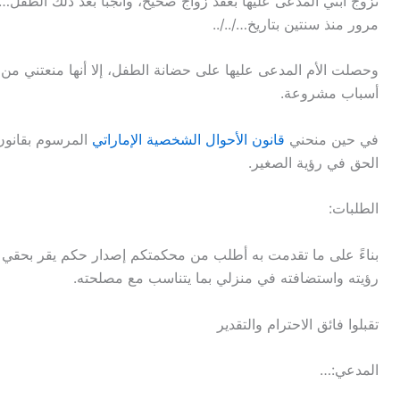
تزوج ابني المدعى عليها بعقد زواج صحيح، وأنجبا بعد ذلك الطفل… ال
مرور منذ سنتين بتاريخ…/../..
وحصلت الأم المدعى عليها على حضانة الطفل، إلا أنها منعتني م
أسباب مشروعة.
في حين منحني
قانون الأحوال الشخصية الإماراتي
الحق في رؤية الصغير.
الطلبات:
بناءً على ما تقدمت به أطلب من محكمتكم إصدار حكم يقر بحقي 
رؤيته واستضافته في منزلي بما يتناسب مع مصلحته.
تقبلوا فائق الاحترام والتقدير
المدعي:…