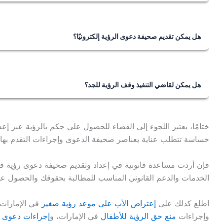
يحق للجد المطالبة برؤية المحضون إذا كان أحد أبوي المحضون م
المحضون من المحارم زيارته وفقًا لما يحدده القاضي.
هل يمكن تقديم صحيفة دعوى الرؤية إلكترونيًا؟
نعم، يمكن تقديم صحيفة دعوى الرؤية إلكترونيًا عبر ملء نموذج 
به في المحكمة.
هل يمكن لقاضي التنفيذ وقف الرؤية للجد؟
نعم، يمكن لقاضي التنفيذ وقف الرؤية للجد إذا خالف الجد أحك
وجدت أسباب جدية يخشى معها رؤية المحضون، أو أخل بالتزاماته 
ختامًا، يعتبر اللجوء إلى القضاء للحصول على حكم بالرؤية عبر إ
حساسة تتطلب عناية بعناصر صحيفة الدعوى وإجراءات التقدم بها 
فإن أردت مساعدة قانونية في إعداد وتقديم صحيفة دعوى رؤية قان
الخدمات والدعم القانوني المناسب للمطالبة بحقوقك والحصول علي
اطلع كذلك على
إعتراض الأب على موعد رؤية صغير
في الإمارات،
وإجراءات
منع حق الرؤية للأطفال
في الإمارات، و
إجراءات دعوى 