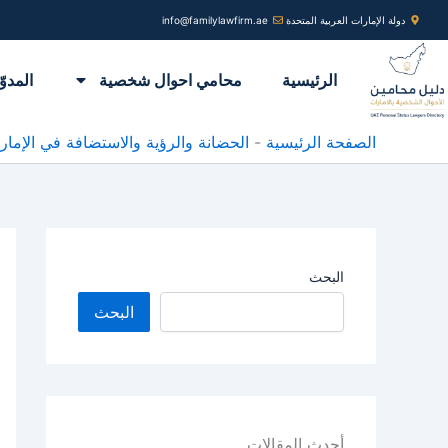
خطي
دولة الإمارات العربية المتحدة
info@familylawfirm.ae
لى
لمحتوى
الرئيسية
محامي احوال شخصية
المدوّ
الصفحة الرئيسية
-
الحضانة والرؤية والاستضافة في الإمار
البحث
البحث
أحدث المقالات