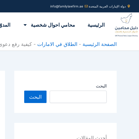
خطي
دولة الإمارات العربية المتحدة
info@familylawfirm.ae
لى
لمحتوى
الرئيسية
محامي احوال شخصية
المدوّ
الصفحة الرئيسية
-
الطلاق في الامارات
-
كيفية رفع دعوى 
البحث
البحث
أحدث المقالات