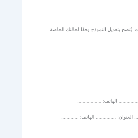
 يُنصح بتعديل النموذج وفقًا لحالتك الخاصة
ن: ……………. الهاتف: ………………
 العنوان: …………… الهاتف: ………….