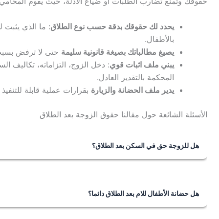
حقوقك وتمنع تضارب الطلبات او ضياع الادلة، حيث يقوم المحامي با
يحدد لك حقوقك بدقة حسب نوع الطلاق
: ما الذي يثبت ل
بالأطفال.
يصيغ مطالباتك بصيغة قانونية سليمة
حتى لا ترفض بسبب
يبني ملف اثبات قوي
: دخل الزوج، التزاماته، تكاليف ا
المحكمة بالتقدير العادل.
يدير ملف الحضانة والزيارة
بقرارات عملية قابلة للتنفيذ 
الأسئلة الشائعة حول مقالنا حقوق الزوجة بعد الطلاق
هل للزوجة حق في السكن بعد الطلاق؟
خلال العدة قد تستحق الزوجة السكن بحسب حالتها ووقائعها، 
مسكن الحاضنة لتوفير سكن مناسب لاقامة الاطفال معها.
هل حضانة الأطفال للام بعد الطلاق دائما؟
الام تكون الاحق بالحضانة غالباً، لكن الحضانة تدور مع مصلح