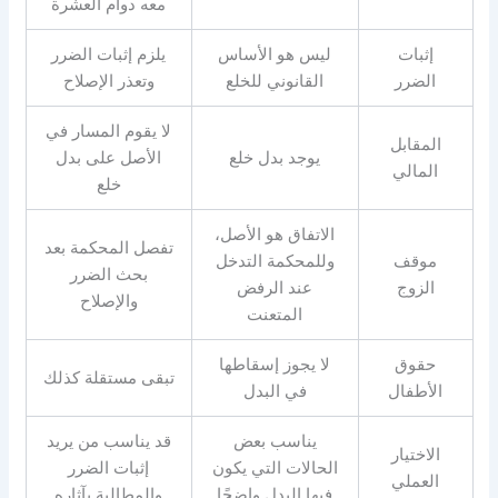
معه دوام العشرة
إثبات
ليس هو الأساس
يلزم إثبات الضرر
الضرر
القانوني للخلع
وتعذر الإصلاح
لا يقوم المسار في
المقابل
يوجد بدل خلع
الأصل على بدل
المالي
خلع
الاتفاق هو الأصل،
تفصل المحكمة بعد
موقف
وللمحكمة التدخل
بحث الضرر
الزوج
عند الرفض
والإصلاح
المتعنت
حقوق
لا يجوز إسقاطها
تبقى مستقلة كذلك
الأطفال
في البدل
يناسب بعض
قد يناسب من يريد
الاختيار
الحالات التي يكون
إثبات الضرر
العملي
فيها البدل واضحًا
والمطالبة بآثاره