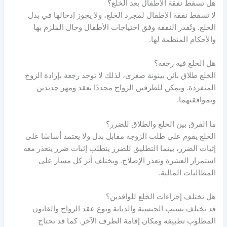
هل تسقط نفقة الأطفال بعد الخلع؟
لا تسقط نفقة الأطفال لمجرد الخلع، ولا يجوز إدخالها في بدل
الخلع. وتُقدر النفقة وفق احتياجات الأطفال وحال الملزم بها
والأحكام المنظمة لها.
هل الخلع فيه رجعه؟
الخلع طلاق بائن بينونة صغرى، لذلك لا توجد رجعة بإرادة الزوج
المنفردة. ويمكن للطرفين الزواج مجددًا بعقد ومهر جديدين
وبموافقتهما.
ما الفرق بين الخلع والطلاق للضرر؟
الخلع يقوم على طلب الزوجة مقابل بدل ولا يعتمد أساسًا على
إثبات الضرر، بينما التطليق للضرر يتطلب إثبات ضرر يتعذر معه
استمرار العشرة وتعذر الإصلاح. ويختلف أثر كل مسار على
المطالبات المالية.
هل تختلف إجراءات الخلع للوافدين؟
قد تختلف بسبب الجنسية والديانة ونوع عقد الزواج والقانون
المطلوب تطبيقه ومكان إقامة الطرف الآخر. كما قد تحتاج