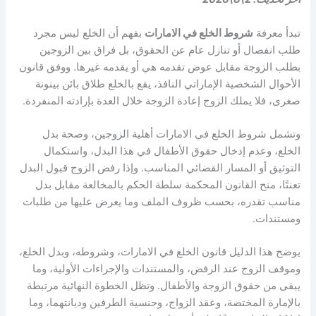
تبدأ معرفة
شروط الخلع في الامارات
بفهم أن الخلع ليس مجرد
طلب انفصال أو تنازل عام عن الحقوق، بل فراق بين الزوجين
بطلب الزوجة مقابل عوض تقدمه هي أو يقدمه غيرها. ووفق قانون
الأحوال الشخصية الإماراتي النافذ، يقع بالخلع طلاق بائن بينونة
صغرى، فلا يملك الزوج إعادة الزوجة خلال العدة بإرادته المنفردة.
وتشمل شروط الخلع في الامارات أهلية الزوجين، وصحة بدل
الخلع، وعدم إدخال حقوق الأطفال في هذا البدل، واستكمال
التوثيق أو المسار القضائي المناسب. وإذا رفض الزوج قبول البدل
تعنتًا، منح القانون المحكمة سلطة الحكم بالمخالعة مقابل بدل
مناسب تقدره، بحسب ظروف الملف وما يعرض عليها من طلبات
ومستندات.
يوضح هذا الدليل قانون الخلع في الامارات، وشروطه، وبدل الخلع،
وموقف الزوج عند الرفض، والمستندات والإجراءات الأولية، وما
يبقى من حقوق الزوجة والأطفال. وتظل الخطوة النهائية مرتبطة
بالإمارة المختصة، وعقد الزواج، وجنسية الطرفين وديانتهما، وما