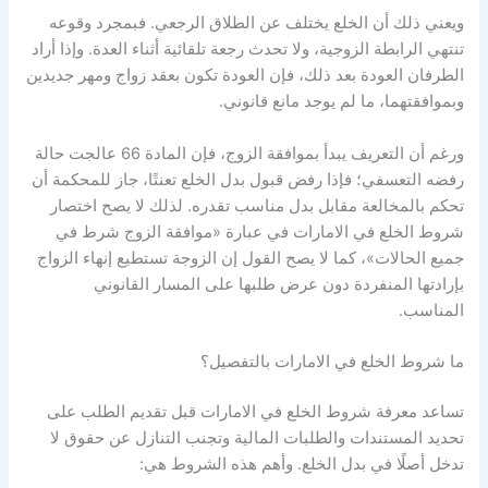
ويعني ذلك أن الخلع يختلف عن الطلاق الرجعي. فبمجرد وقوعه
تنتهي الرابطة الزوجية، ولا تحدث رجعة تلقائية أثناء العدة. وإذا أراد
الطرفان العودة بعد ذلك، فإن العودة تكون بعقد زواج ومهر جديدين
وبموافقتهما، ما لم يوجد مانع قانوني.
ورغم أن التعريف يبدأ بموافقة الزوج، فإن المادة 66 عالجت حالة
رفضه التعسفي؛ فإذا رفض قبول بدل الخلع تعنتًا، جاز للمحكمة أن
تحكم بالمخالعة مقابل بدل مناسب تقدره. لذلك لا يصح اختصار
شروط الخلع في الامارات في عبارة «موافقة الزوج شرط في
جميع الحالات»، كما لا يصح القول إن الزوجة تستطيع إنهاء الزواج
بإرادتها المنفردة دون عرض طلبها على المسار القانوني
المناسب.
ما شروط الخلع في الامارات بالتفصيل؟
تساعد معرفة شروط الخلع في الامارات قبل تقديم الطلب على
تحديد المستندات والطلبات المالية وتجنب التنازل عن حقوق لا
تدخل أصلًا في بدل الخلع. وأهم هذه الشروط هي: