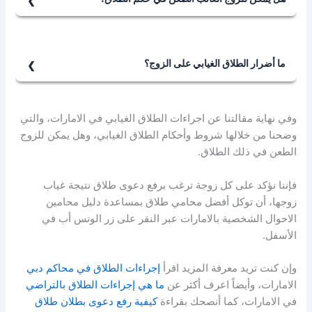
إن الأحكام التي تصدر في قضايا الأحوال الشخصية تقبل
الطعن بالاستئناف أمام محكمة الاستئناف، وبالتالي يحق
للزوج الغائب الطعن في حكم الطلاق الغيابي، إذا ما أثبت
ما أضرار الطلاق الغيابي على الزوج؟
عدم الغياب المتصل عن زوجته، أو أثبت عدم وصول الإنذار
إن أهم ضرر يقع على الزوج نتيجة الطلاق الغيابي، يتمثل
إليه، أو أثبت بأنه يرغب بنقل زوجته إليه، وأنها رفضت الذهاب
بصدور حكم محكمة دون وجود من يدافع عن حقوقه في ذلك
إليه لأسباب غير مشروعة.
وفي نهاية مقالتنا عن اجراءات الطلاق الغيابي في الامارات، والتي
الطلاق.
وضحنا من خلالها شروط وأحكام الطلاق الغيابي، وهل يمكن للزوج
فإن الزوج الحاضر يمكنه أن يدافع عن حقوقه، وقد يصل إلى
الطعن في ذلك الطلاق.
اتفاقية الطلاق بالتراضي مع زوجته، أو يتفق معها على الخلع،
بحيث تتنازل عن بعض حقوقها، كما أن الطلاق الغيابي يفرض
فإننا نؤكد على كل زوجة ترغب برفع دعوى طلاق نتيجة غياب
حقوقاً للزوجة قد لا يقبل بها الزوج.
زوجها، أن توكل أفضل محامي طلاق بمساعدة دليل محامين
الاحوال الشخصية بالامارات عبر النقر على زر الوتس أب في
الأسفل.
وإن كنت تريد معرفة المزيد اقرأ
إجراءات الطلاق في محاكم دبي
الامارات، وأيضاً اعرف أكثر عن
ما هي إجراءات الطلاق بالتراضي
في الامارات، كما أنصحك بقراءة
كيفية رفع دعوى بطلان طلاق