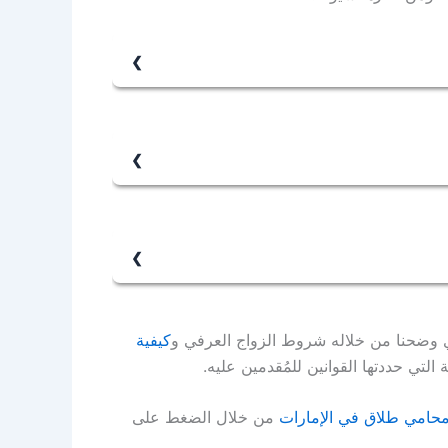
ه لدى الجهات المختصة.
فته القوانين، بينما يعد صحيحًا من الناحية الدينية
ُشهرًا وتحققت كافة أركانه وشروطه.
ي وضحنا من خلاله شروط الزواج العرفي و
كيفية
التي حددتها القوانين للمُقدمين عليه.
حامي طلاق في الإمارات
من خلال الضغط على