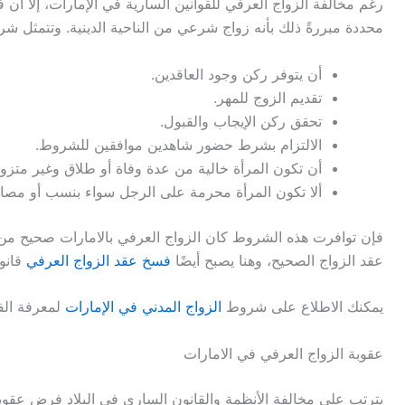
رغم مخالفة الزواج العرفي للقوانين السارية في الإمارات، إلا أن
محددة مبررةً ذلك بأنه زواج شرعي من الناحية الدينية. وتتمثل 
أن يتوفر ركن وجود العاقدين.
تقديم الزوج للمهر.
تحقق ركن الإيجاب والقبول.
الالتزام بشرط حضور شاهدين موافقين للشروط.
أن تكون المرأة خالية من عدة وفاة أو طلاق وغير متزو
ألا تكون المرأة محرمة على الرجل سواء بنسب أو مصاه
فإن توافرت هذه الشروط كان الزواج العرفي بالامارات صحيح من 
عقد الزواج الصحيح، وهنا يصبح أيضًا
فسخ عقد الزواج العرفي
قانون
يمكنك الاطلاع على شروط
الزواج المدني في الإمارات
لمعرفة الف
عقوبة الزواج العرفي في الامارات
يترتب على مخالفة الأنظمة والقانون الساري في البلاد فرض عقوب