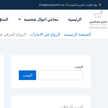
خطي
دولة الإمارات العربية المتحدة
info@familylawfirm.ae
لى
لمحتوى
الرئيسية
محامي احوال شخصية
المدوّ
الصفحة الرئيسية
-
الزواج في الامارات
-
الزواج العرفي في 
البحث
البحث
أحدث المقالات