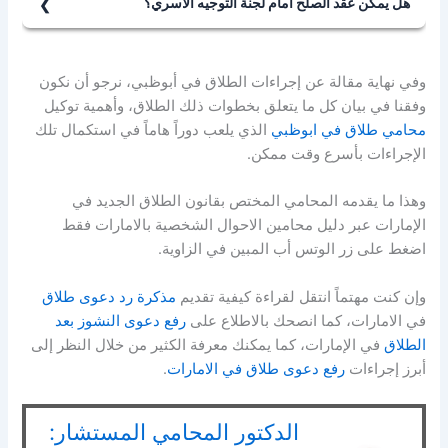
هل يمكن عقد الصلح أمام لجنة التوجيه الأسري؟
يتفق بشأنها الموكل مع المحامي.
يمكن عقد الصلح أمام لجنة التوجيه الأسري، وقد يكون الصلح
فيما يتعلق بقضية الطلاق، والتي يلعب دور في تحديدها خبرة
إما بالعودة للحياة الزوجية وإنهاء الخلاف، أو باتفاقية الطلاق
المحامي وسمعته، والمدة التي تستغرقها الدعوى، والنفع
وفي نهاية مقالة عن إجراءات الطلاق في أبوظبي، نرجو أن نكون
بالتراضي.
العائد على الموكل نتيجة ربحه للدعوى.
وفقنا في بيان كل ما يتعلق بخطوات ذلك الطلاق، وأهمية توكيل
بحيث يتفق كلا الزوجين على كافة النقاط المتعلقة بذلك
محامي طلاق في ابوظبي
الذي يلعب دوراً هاماً في استكمال تلك
الطلاق. ويتم التوقيع من قبلهما على تلك الاتفاقية، ويتم
الإجراءات بأسرع وقت ممكن.
توثيقها والتوقيع عليها من قبل الموجه الأسري، وتعتبر سنداً
تنفيذياً يتوجب على كلا الزوجين احترامه وتنفيذه.
وهذا ما يقدمه المحامي المختص بقانون الطلاق الجديد في
الإمارات عبر دليل محامين الاحوال الشخصية بالامارات فقط
اضغط على زر الوتس أب المبين في الزاوية.
وإن كنت مهتماً انتقل لقراءة كيفية تقديم
مذكرة رد دعوى طلاق
في الامارات، كما انصحك بالاطلاع على
رفع دعوى النشوز بعد
الطلاق
في الإمارات، كما يمكنك معرفة الكثير من خلال النظر إلى
أبرز إجراءات
رفع دعوى طلاق في الامارات
.
الدكتور المحامي المستشار: