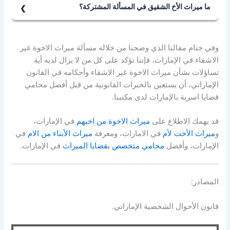
تتوفى فيها امرأة عن زوج وأم وجد وأخت شقيقة أو أخت لأب،
ما ميراث الأخ الشقيق في المسألة المشتركة؟
فيكون للزوج النصف وللأم الثلث وللجد السدس، ويفرض
الأصل أن الأخ الشقيق يرث بالتعصيب عدا حالة المسألة
للأخت النصف ويُضم لسدس الجد ويُقسم المجموع بينهما
المشتركة، وهي وفاة امرأة عن زوج وأم وعدد من الإخوة لأم
للذكر مثل حظ الأنثيين.
وفي ختام مقالنا الذي وضحنا من خلاله مسألة ميراث الاخوة غير
والإخوة الأشقاء، فيكون للزوج النصف وللأم السدس، ويقسم
الاشقاء في الإمارات، فإننا نؤكد على كل من لا يزال لديه أية
الثلث بين الإخوة لأم والإخوة الأشقاء للذكر مثل حظ الأنثيين.
تساؤلات بشأن ميراث الاخوة غير الاشقاء وأحكامه في القانون
الإماراتي، أن يستعين بالخبرات القانونية من قبل أفضل محامي
قضايا اسرية بالإمارات لدى مكتبنا.
قد يهمك الاطلاع على
ميراث الاخوة من اخيهم
في الإمارات،
و
ميراث الأخت لأم
في الامارات، ومعرفة
ميراث الأبناء من الام
في
الإمارات، وأفضل
محامي متخصص بقضايا الميراث
في الإمارات.
المصادر:
قانون الأحوال الشخصية الإماراتي.