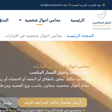
خطي
دولة الإمارات العربية المتحدة
info@familylawfirm.ae
لى
لمحتوى
الرئيسية
محامي احوال شخصية
المدوّ
الصفحة الرئيسية
-
محامي احوال شخصية في الإمارات
محامي احوال شخصية في الإمارات
لفهم موقفك واختيار المسار المناسب
إذا كانت حالتك تتعلق بالطلاق أو النفقة أو الحضانة أو
محامٍ أحوال شخصية متعاون يناسب نوع القضية ومرحلته
أرسل تفاصيل حالتك للمراجعة الأولية
تواصل مع
متخصصون في قضايا الأسرة
تغطية جميع إمارات الدولة
للمواطن