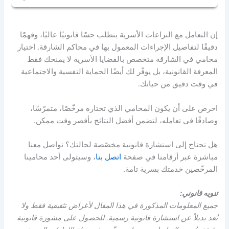
تتراوح قضية الحضانة بين شهرين إلى أربعة حسب استجابة
الأطراف وسرعة الإجراءات.
إن التعامل مع النزاعات الأسرية يتطلب حسًا قانونيًا عاليًا، وفهمًا
دقيقًا لتفاصيل الإجراءات المعمول بها في محاكم الشارقة. اختيار
محامي في الشارقة متخصص بالقضايا الأسرية لا يمنحك فقط
المعرفة القانونية، بل يوفّر لك أيضًا الحماية النفسية والاجتماعية
في وقت دقيق من حياتك.
احرص على أن يكون المحامي الذي تختاره مرخّصًا، متمرّسًا،
وصادقًا في تعامله، لتضمن أفضل النتائج بأقصر وقت ممكن.
هل تحتاج إلى استشارة قانونية مخصّصة لحالتك؟ تواصل معنا
مباشرة عبر أرقامنا في صفحة
اتصل بنا
، وسيتولى أحد محامينا
المرخّصين خدمتك بسرية تامة.
تنويه قانوني:
جميع المعلومات المذكورة في هذا المقال لأغراض تثقيفية فقط ولا
تُعد بديلاً عن استشارة قانونية رسمية. للحصول على مشورة قانونية