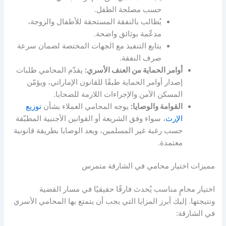
حسب مصلحة الطفل.
يُطالب بالنفقة المستحقة للأطفال والزوجة،
مدعّمة بوثائق واضحة.
يتابع التنفيذ مع الجهات المختصة لضمان سرعة
صرف النفقة.
أوامر الحماية من العنف الأسري:
يقدّم المحامي طلبات
إصدار أوامر الحماية طبقًا للقانون الإماراتي، ويؤمّن
المسكن الآمن والإجراءات اللازمة للضحايا.
القوامة والوصايا:
يوجه المحامي العملاء بشأن
توزيع
الإرث
، سواء وفق الشريعة أو القوانين الأجنبية المطبّقة
حسب رغبة غير المسلمين، ويعد الوصايا بطريقة قانونية
معتمدة.
مميزات اختيار محامي في الشارقة متمرس
اختيار محامٍ مناسب يُحدث فارقًا حقيقيًا في مسار القضية
ونتيجتها. إليك أبرز المزايا التي يجب أن يتمتع بها المحامي الأسري
في الشارقة: