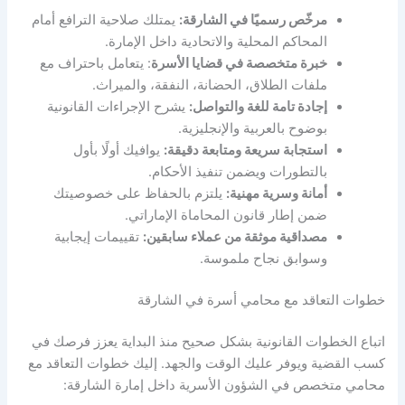
مرخّص رسميًا في الشارقة:
يمتلك صلاحية الترافع أمام
المحاكم المحلية والاتحادية داخل الإمارة.
خبرة متخصصة في قضايا الأسرة
: يتعامل باحتراف مع
ملفات الطلاق، الحضانة، النفقة، والميراث.
إجادة تامة للغة والتواصل:
يشرح الإجراءات القانونية
بوضوح بالعربية والإنجليزية.
استجابة سريعة ومتابعة دقيقة:
يوافيك أولًا بأول
بالتطورات ويضمن تنفيذ الأحكام.
أمانة وسرية مهنية:
يلتزم بالحفاظ على خصوصيتك
ضمن إطار قانون المحاماة الإماراتي.
مصداقية موثقة من عملاء سابقين:
تقييمات إيجابية
وسوابق نجاح ملموسة.
خطوات التعاقد مع محامي أسرة في الشارقة
اتباع الخطوات القانونية بشكل صحيح منذ البداية يعزز فرصك في
كسب القضية ويوفر عليك الوقت والجهد. إليك خطوات التعاقد مع
محامي متخصص في الشؤون الأسرية داخل إمارة الشارقة: