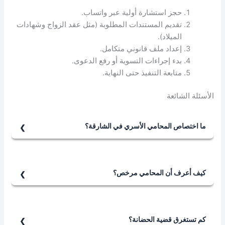
حجز استشارة أولية عبر واتساب.
تقديم المستندات المطلوبة (مثل عقد الزواج وشهادات
الميلاد).
إعداد ملف قانوني متكامل.
بدء إجراءات التسوية أو رفع الدعوى.
متابعة التنفيذ حتى النهاية.
الأسئلة الشائعة
ما اختصاص المحامي الأسري في الشارقة؟
يشمل اختصاص المحامي الأسري الطلاق، الحضانة، النفقة،
الميراث، والوصاية.
كيف أعرف أن المحامي مرخص؟
يمكن التحقق من اسمه في موقع وزارة العدل الإماراتية.
كم تستغرق قضية الحضانة؟