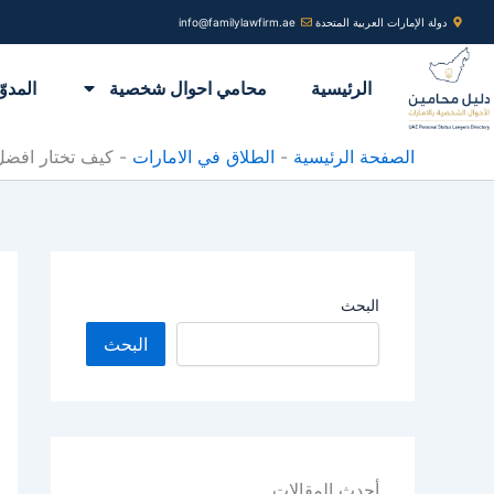
خطي
دولة الإمارات العربية المتحدة
info@familylawfirm.ae
لى
لمحتوى
الرئيسية
محامي احوال شخصية
المدوّ
الصفحة الرئيسية
-
الطلاق في الامارات
-
كيف تختار افضل 
البحث
البحث
أحدث المقالات