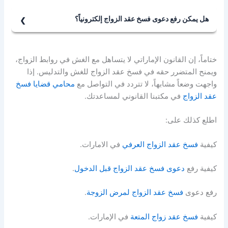
حيث يثبت المدعي أن الغش أو التدليس قد تسبب في ضرر
مؤثر سواء نفسي أو مادي وكان سبباً في إقدامه على الزواج.
هل يمكن رفع دعوى فسخ عقد الزواج إلكترونياً؟
نعم، يمكن رفع دعوى فسخ عقد الزواج إلكترونياً في بعض
الإمارات مثل أبوظبي ودبي عبر منصاتها الرقمية الرسمية،
ختاماً، إن القانون الإماراتي لا يتساهل مع الغش في روابط الزواج،
مما يسهل الإجراءات ويوفر الوقت.
ويمنح المتضرر حقه في فسخ عقد الزواج للغش والتدليس. إذا
واجهت وضعاً مشابهاً، لا تتردد في التواصل مع
محامي قضايا فسخ
عقد الزواج
في مكتبنا القانوني لمساعدتك.
اطلع كذلك على:
كيفية
فسخ عقد الزواج العرفي
في الامارات.
كيفية رفع
دعوى فسخ عقد الزواج قبل الدخول
.
رفع دعوى
فسخ عقد الزواج لمرض الزوجة
.
كيفية
فسخ عقد زواج المتعة
في الإمارات.