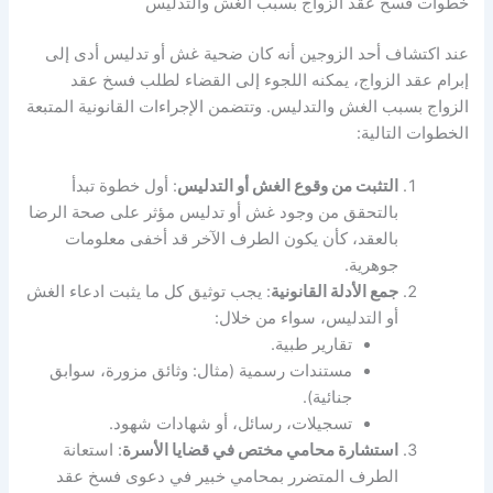
خطوات فسخ عقد الزواج بسبب الغش والتدليس
عند اكتشاف أحد الزوجين أنه كان ضحية غش أو تدليس أدى إلى
إبرام عقد الزواج، يمكنه اللجوء إلى القضاء لطلب فسخ عقد
الزواج بسبب الغش والتدليس. وتتضمن الإجراءات القانونية المتبعة
الخطوات التالية:
التثبت من وقوع الغش أو التدليس
: أول خطوة تبدأ
بالتحقق من وجود غش أو تدليس مؤثر على صحة الرضا
بالعقد، كأن يكون الطرف الآخر قد أخفى معلومات
جوهرية.
جمع الأدلة القانونية
: يجب توثيق كل ما يثبت ادعاء الغش
أو التدليس، سواء من خلال:
تقارير طبية.
مستندات رسمية (مثال: وثائق مزورة، سوابق
جنائية).
تسجيلات، رسائل، أو شهادات شهود.
استشارة محامي مختص في قضايا الأسرة
: استعانة
الطرف المتضرر بمحامي خبير في دعوى فسخ عقد