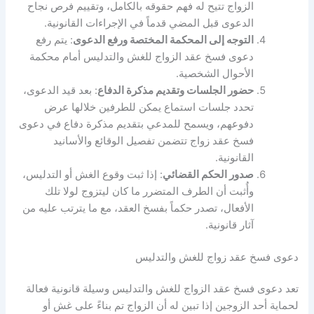
الزواج تتيح له فهم حقوقه بالكامل، وتقييم فرص نجاح
الدعوى قبل المضي قدماً في الإجراءات القانونية.
التوجه إلى المحكمة المختصة ورفع الدعوى
: يتم رفع
دعوى فسخ عقد الزواج للغش والتدليس أمام محكمة
الأحوال الشخصية.
حضور الجلسات وتقديم مذكرة الدفاع
: بعد قيد الدعوى،
تحدد جلسات استماع يمكن للطرفين خلالها عرض
دفوعهم، ويسمح للمدعي بتقديم مذكرة دفاع في دعوى
فسخ عقد زواج تتضمن تفصيل الوقائع والأسانيد
القانونية.
صدور الحكم القضائي
: إذا ثبت وقوع الغش أو التدليس،
وأُثبت أن الطرف المتضرر ما كان ليتزوج لولا تلك
الأفعال، تصدر حكماً بفسخ العقد، مع ما يترتب عليه من
آثار قانونية.
دعوى فسخ عقد زواج للغش والتدليس
تعد دعوى فسخ عقد الزواج للغش والتدليس وسيلة قانونية فعالة
لحماية أحد الزوجين إذا تبين له أن الزواج تم بناءً على غش أو