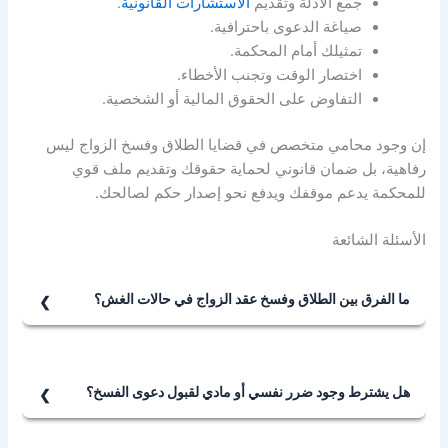
جمع الأدلة وتقديم
الاستشارات القانونية
.
صياغة الدعوى باحترافية.
تمثيلك أمام المحكمة.
اختصار الوقت وتجنب الأخطاء.
التفاوض على الحقوق المالية أو الشخصية.
إن وجود محامي متخصص في قضايا الطلاق وفسخ الزواج ليس
رفاهية، بل ضمان قانوني لحماية حقوقك وتقديم ملف قوي
للمحكمة يدعم موقفك ويدفع نحو إصدار حكم لصالحك.
الأسئلة الشائعة
ما الفرق بين الطلاق وفسخ عقد الزواج في حالات الغش؟
الفرق بين الطلاق وفسخ عقد الزواج في حالات الغش هي أن
الطلاق هو إنهاء العلاقة الزوجية بإرادة أحد الزوجين أو باتفاق
الطرفين بعد قيام الزواج بشكل صحيح. أما الفسخ فهو إلغاء
هل يشترط وجود ضرر نفسي أو مادي لقبول دعوى الفسخ؟
للعقد من أساسه بسبب وجود خلل في الرضا، كالغش أو
نعم، يشترط وجود ضرر نفسي أو مادي لقبول دعوى الفسخ
التدليس.