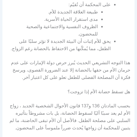
على المحكمة أن تُقيّم:
طبيعة العلاقة الجديدة للأم.
مدى استقرار الحياة الأسرية.
الظروف النفسية والاجتماعية والصحية
للمحضون.
يحق للأم إثبات أن البيئة الجديدة لا تؤثر سلبًا على
الطفل، مما يُمكّنها من الاحتفاظ بالحضانة رغم الزواج.
هذا التوجه التشريعي الحديث يُبرز حرص دولة الإمارات على عدم
حرمان الأم من حقها بالحضانة إلا عند الضرورة القصوى، ويرسخ
فكرة أن المصلحة الفضلى للطفل تعلو على كل اعتبار آخر.
هل تسقط حضانة الأم إذا تزوجت؟
بحسب المادتان 136 و137 قانون الأحوال الشخصية الجديد ، زواج
الأم لم يعد سببًا آليًا لسقوط الحضانة، بل بات مشروطاً بتأثيره
السلبي على مصلحة الطفل. فالأصل أن الأم تبقى الحاضنة، ما لم
يتبين للمحكمة أن زواجها يُحدث ضرراً ملموساً على المحضون.