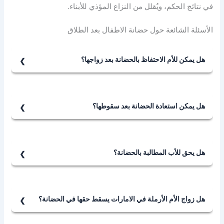
في نتائج الحكم، ويُقلل من النزاع المؤذي للأبناء.
الأسئلة الشائعة حول حضانة الاطفال بعد الطلاق
هل يمكن للأم الاحتفاظ بالحضانة بعد زواجها؟
نعم، إذا أثبتت أن بيئتها الزوجية الجديدة مستقرة ومناسبة
للطفل.
هل يمكن استعادة الحضانة بعد سقوطها؟
نعم، إذا زالت الأسباب التي أدت لسقوطها، كطلاق الأم أو
تحسن وضعها الصحي.
هل يحق للأب المطالبة بالحضانة؟
نعم، ويُنظر في طلبه وفق مصلحة الطفل، وليس الأفضلية
المطلقة.
هل زواج الأم الأرملة في الامارات يسقط حقها في الحضانة؟
نعم، زواج الأم الأرملة من زوج أجنبي غير محرم على