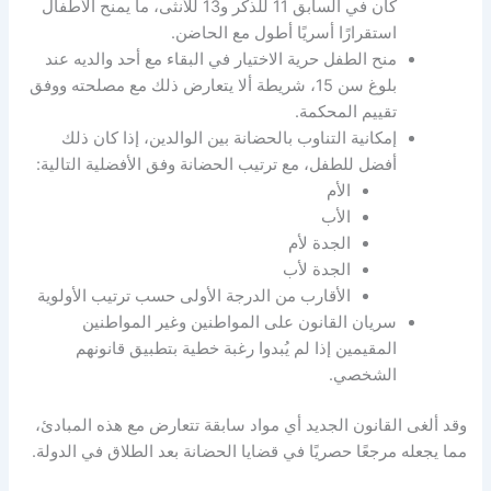
كان في السابق 11 للذكر و13 للأنثى، ما يمنح الأطفال
استقرارًا أسريًا أطول مع الحاضن.
منح الطفل حرية الاختيار في البقاء مع أحد والديه عند
بلوغ سن 15، شريطة ألا يتعارض ذلك مع مصلحته ووفق
تقييم المحكمة.
إمكانية التناوب بالحضانة بين الوالدين، إذا كان ذلك
أفضل للطفل، مع ترتيب الحضانة وفق الأفضلية التالية:
الأم
الأب
الجدة لأم
الجدة لأب
الأقارب من الدرجة الأولى حسب ترتيب الأولوية
سريان القانون على المواطنين وغير المواطنين
المقيمين إذا لم يُبدوا رغبة خطية بتطبيق قانونهم
الشخصي.
وقد ألغى القانون الجديد أي مواد سابقة تتعارض مع هذه المبادئ،
مما يجعله مرجعًا حصريًا في قضايا الحضانة بعد الطلاق في الدولة.