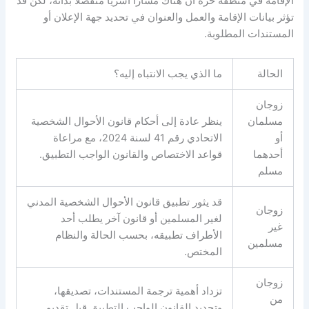
الإقامة في منطقة حرة أن هناك مسارًا أسريًا منفصلًا بذاته، لكن قد
تؤثر بيانات الإقامة والعمل والعنوان في تحديد جهة الإعلان أو
المستندات المطلوبة
.
الحالة
ما الذي يجب الانتباه إليه؟
زوجان
مسلمان
ينظر عادة إلى أحكام قانون الأحوال الشخصية
أو
الاتحادي رقم
41
لسنة
2024
، مع مراعاة
أحدهما
قواعد الاختصاص والقانون الواجب التطبيق
.
مسلم
قد يثور تطبيق قانون الأحوال الشخصية المدني
زوجان
لغير المسلمين أو قانون آخر يطلب أحد
غير
الأطراف تطبيقه، بحسب الحالة والنظام
مسلمين
المختص
.
زوجان
تزداد أهمية ترجمة المستندات، تصديقها،
من
وتحديد القانون الواجب التطبيق قبل تقديم