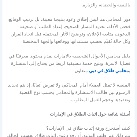
بالنفقة والحضانة والزيارة
.
دور المحامي هنا ليس إطلاق وعود بنتيجة معينة، بل ترتيب الوقائع،
فحص الأدلة، تحديد المسار الصحيح، إعداد الطلب أو صحيفة
الدعوى، متابعة الإعلان، وتوضيح الآثار المحتملة قبل اتخاذ القرار
.
وكل حالة تُقيّم بحسب مستنداتها ووقائعها والجهة المختصة
.
دليل محامين الأحوال الشخصية بالامارات يقدم محتوى معرفيًا في
قضايا الأسرة، ويتيح خدمة تنسيقية لربط من يحتاج إلى استشارة
ب
محامي طلاق في دبي
متعاون
.
المنصة لا تمثل العملاء أمام المحاكم، ولا تفرض أتعابًا، إذ يتم تحديد
الرسوم بين طالب الاستشارة والمحامي بحسب نوع القضية
وتعقيدها وحجم العمل المطلوب
.
أسئلة شائعة حول اثبات الطلاق في الإمارات
كيف أستخرج ورقة إثبات طلاق في الإمارات؟
يتم ذلك عبر طلب التوثيق أو رفع دعوى إثبات طلاق بحسب الحالة.