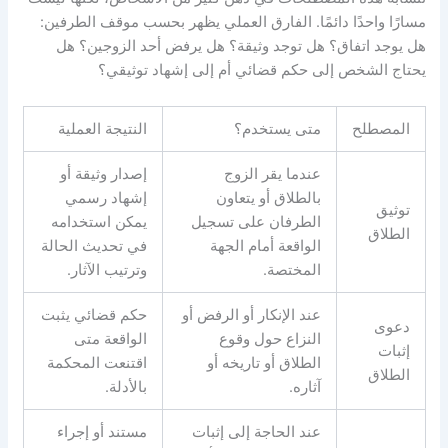
مسارًا واحدًا دائمًا
.
الفارق العملي يظهر بحسب موقف الطرفين
:
هل يوجد اتفاق؟ هل توجد وثيقة؟ هل يرفض أحد الزوجين؟ هل
يحتاج الشخص إلى حكم قضائي أم إلى إشهاد توثيقي؟
المصطلح
متى يستخدم؟
النتيجة العملية
عندما يقر الزوج
إصدار وثيقة أو
بالطلاق أو يتعاون
إشهاد رسمي
توثيق
الطرفان على تسجيل
يمكن استخدامه
الطلاق
الواقعة أمام الجهة
في تحديث الحالة
المختصة
.
وترتيب الآثار
.
عند الإنكار أو الرفض أو
حكم قضائي يثبت
دعوى
النزاع حول وقوع
الواقعة متى
إثبات
الطلاق أو تاريخه أو
اقتنعت المحكمة
الطلاق
آثاره
.
بالأدلة
.
عند الحاجة إلى إثبات
مستند أو إجراء