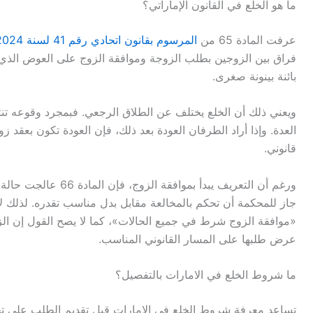
ما هو الخلع في القانون الإماراتي؟
عرفت المادة 65 من
المرسوم بقانون اتحادي رقم 41 لسنة 2024 في شأن إصدار قانون الأحوال الشخصية
فراق بين الزوجين بطلب الزوجة وموافقة الزوج على العوض الذي ت
بائنة بينونة صغرى.
ويعني ذلك أن الخلع يختلف عن الطلاق الرجعي. فبمجرد وقوعه تنتهي
العدة. وإذا أراد الطرفان العودة بعد ذلك، فإن العودة تكون بعقد ز
قانوني.
ورغم أن التعريف يبدأ بم
جاز للمحكمة أن تحكم بالمخالعة مقابل بدل مناسب تقدره. لذلك 
«موافقة الزوج شرط في جميع الحالات»، كما لا يصح القول إن الزوج
عرض طلبها على المسار القانوني المناسب.
ما شروط الخلع في الامارات بالتفصيل؟
تساعد معرفة شروط الخلع في الامارات قبل تقديم الطلب على تحدي