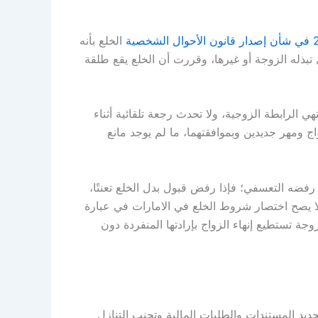
الخلع بأنه
بذله الزوجة أو غيرها، وقررت أن الخلع يقع طلقة
 الرابطة الزوجية، ولا تحدث رجعة تلقائية أثناء
واج ومهر جديدين وبموافقتهما، ما لم يوجد مانع
وافقة الزوج، فإن المادة 66 عالجت حالة رفضه التعسفي؛ فإذا رفض قبول بدل الخلع تعنتًا،
لا يصح اختصار شروط الخلع في الامارات في عبارة
ة تستطيع إنهاء الزواج بإرادتها المنفردة دون
د المستندات والطلبات المالية وتجنب التنازل