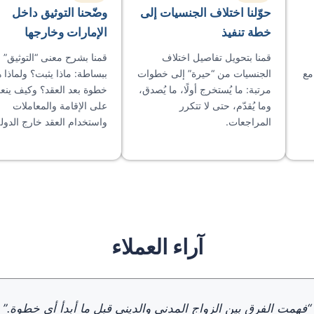
حوّلنا اختلاف الجنسيات إلى
وضّحنا التوثيق داخل
خطة تنفيذ
الإمارات وخارجها
قمنا بتحويل تفاصيل اختلاف
قمنا بشرح معنى “التوثيق”
مع
الجنسيات من “حيرة” إلى خطوات
ببساطة: ماذا يثبت؟ ولماذا 
مرتبة: ما يُستخرج أولًا، ما يُصدق،
خطوة بعد العقد؟ وكيف ين
وما يُقدّم، حتى لا تتكرر
على الإقامة والمعاملات
المراجعات.
واستخدام العقد خارج الدولة
آراء العملاء
“فهمت الفرق بين الزواج المدني والديني قبل ما أبدأ أي خطوة.”