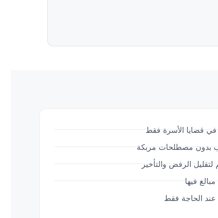
ي قضايا الأسرة فقط
نب بدون مصطلحات مربكة
 لتقليل الرفض والتأخير
مبالغ فيها
عند الحاجة فقط
ج موثّق يبدأ بقرار مفهوم