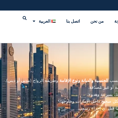
نة
من نحن
اتصل بنا
العربية
 حسب
الجنسية والديانة ونوع الإقامة
وطريقة الزواج (مدني أو ديني).
أو غير مُصدّقة.
عك بسرعة وهدوء:
بشكل صحيح داخل الإمارات وخارجها؟
ًا قبل أي إجراء رسمي.