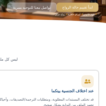
ابدأ تقييم حالة الزواج
تواصل معنا للتوجيه بسرية
فهم قانوني
أوراق جاهزة
زواج موثّق
ليس كل م
عند اختلاف الجنسية بينكما
قد تختلف المستندات المطلوبة، ومتطلبات الترجمة/التصديقات، وأحيانً
تجهيز الملف من البداية بشكل صحيح.