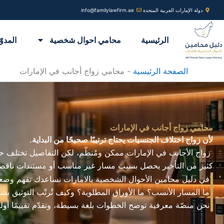
خطي
دولة الإمارات العربية المتحدة
info@familylawfirm.ae
لى
لمحتوى
الرئيسية
محامي احوال شخصية
المدوّ
الصفحة الرئيسية
-
محامي زواج أجانب في الإمارات
محامي زواج أجانب في الإمارات
لأن زواج اختلاف الجنسيات يحتاج ترتيبًا صحيحًا من البداية.
زواج الأجانب في الإمارات ممكن ومُنظّم، لكن التفاصيل تختلف
كثير من التأخير يحصل بسبب مسار غير مناسب أو مستندات ناقصة 
في دليل محامين الأحوال الشخصية بالامارات نساعدك تفهم وض
ما المسار الأنسب؟ ما الأوراق المطلوبة؟ وكيف تُرتّب التوثيق 
نحن منصّة معرفية توضح الخطوات بلغة بسيطة، وتقدّم تقييمًا أولي