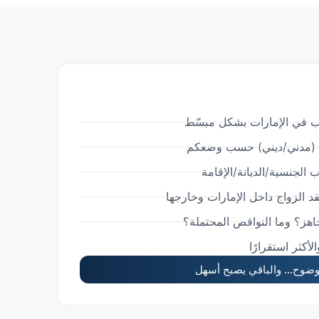
 في الإمارات بشكل مبسّط
سب (مدني/ديني) حسب وضعكم
الجنسية/الديانة/الإقامة
 الزواج داخل الإمارات وخارجها
اهز؟ وما النواقص المحتملة؟
أكثر استقرارًا
الوضوح… والباقي يصبح أسهل